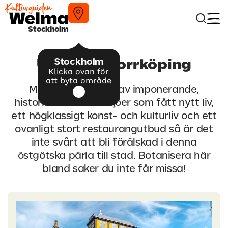
Stockholm
Stockholm
Upptäck Norrköping
Klicka ovan för
att byta område
Med en blandning av imponerande,
historiska industrimiljöer som fått nytt liv,
ett högklassigt konst- och kulturliv och ett
ovanligt stort restaurangutbud så är det
inte svårt att bli förälskad i denna
östgötska pärla till stad. Botanisera här
bland saker du inte får missa!