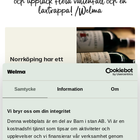
och upptäck flera vattenfall och en
laxtrappa! /Welma
Norrköping har ett
stort
restaurangutbud där
det finns något för
alla!
Samtycke
Information
Om
Vi bryr oss om din integritet
Denna webbplats är en del av Barn i stan AB. Vi är en
kostnadsfri tjänst som tipsar om aktiviteter och
upplevelser och vi finansierar vår verksamhet genom
Upplev verk av både