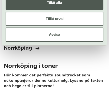
Knäppingsborg där
Tillåt alla
du kan strosa längs
med charmiga stråk i
en historisk miljö!
Tillåt urval
Avvisa
Upptäck ännu fler sevärdheter hos Visit
Norrköping
Norrköping i toner
Här kommer det perfekta soundtracket som
ackompanjerar denna kulturhelg. Lyssna på texten
och bege er till platserna!