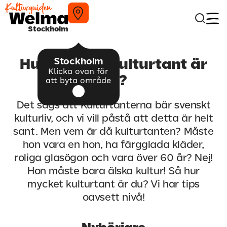
Stockholm
Stockholm
Hur mycket kulturtant är
Klicka ovan för
du?
att byta område
Det sägs att Kulturtanterna bär svenskt
kulturliv, och vi vill påstå att detta är helt
sant. Men vem är då kulturtanten? Måste
hon vara en hon, ha färgglada kläder,
roliga glasögon och vara över 60 år? Nej!
Hon måste bara älska kultur! Så hur
mycket kulturtant är du? Vi har tips
oavsett nivå!