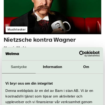
Musikteater
Nietzsche kontra Wagner
21 maj–30 okt
Nietzsches intensiva vänskap med Wagner slår över i
uppbrott. En berättelse med Jonas Karlsson som Nietzsche,
om frigörelse från ett musikaliskt geni.
Samtycke
Information
Om
Folkoperan | Södermalm
Vi bryr oss om din integritet
Fler tips för den rutinerade kulturtanten
Denna webbplats är en del av Barn i stan AB. Vi är en
kostnadsfri tjänst som tipsar om aktiviteter och
upplevelser och vi finansierar vår verksamhet genom