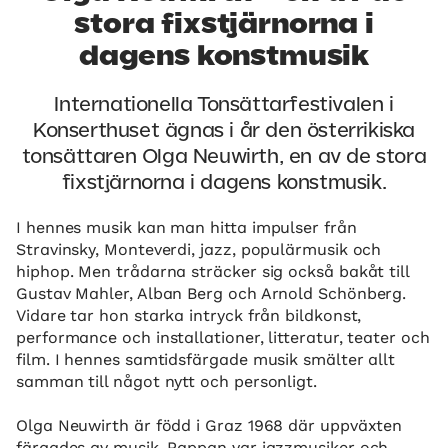
stora fixstjärnorna i
dagens konstmusik
Internationella Tonsättarfestivalen i
Konserthuset ägnas i år den österrikiska
tonsättaren Olga Neuwirth, en av de stora
fixstjärnorna i dagens konstmusik.
I hennes musik kan man hitta impulser från
Stravinsky, Monteverdi, jazz, populärmusik och
hiphop. Men trådarna sträcker sig också bakåt till
Gustav Mahler, Alban Berg och Arnold Schönberg.
Vidare tar hon starka intryck från bildkonst,
performance och installationer, litteratur, teater och
film. I hennes samtidsfärgade musik smälter allt
samman till något nytt och personligt.
Olga Neuwirth är född i Graz 1968 där uppväxten
färgades av musik. Pappan var jazzmusiker och