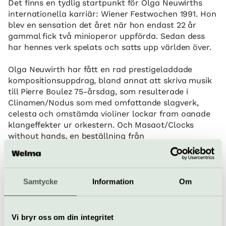
Det finns en tydlig startpunkt för Olga Neuwirths
internationella karriär: Wiener Festwochen 1991. Hon
blev en sensation det året när hon endast 22 år
gammal fick två minioperor uppförda. Sedan dess
har hennes verk spelats och satts upp världen över.
Olga Neuwirth har fått en rad prestigeladdade
kompositionsuppdrag, bland annat att skriva musik
till Pierre Boulez 75-årsdag, som resulterade i
Clinamen/Nodus som med omfattande slagverk,
celesta och omstämda violiner lockar fram oanade
klangeffekter ur orkestern. Och Masaot/Clocks
without hands, en beställning från
Wienfilharmonikerna till 100-årsminnet av Gustav
Mahlers död. Hon hade just då två operor att
färdigställa så projektet sköts fram några år, men
grundidén kunde hon inte släppa: en poetisk
Samtycke
Information
Om
reflektion över tiden och hur minnen bleknar och
omskapas. Ur den stora klangväven frigör sig
uppsluppen musik från balkan, men med en
Vi bryr oss om din integritet
annorlunda, skruvad atmosfär. Det vi hör är