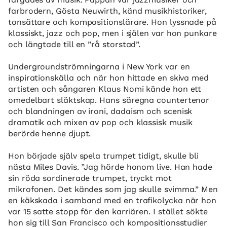
farbrodern, Gösta Neuwirth, känd musikhistoriker,
tonsättare och kompositionslärare. Hon lyssnade på
klassiskt, jazz och pop, men i själen var hon punkare
och längtade till en ”rå storstad”.
Undergroundströmningarna i New York var en
inspirationskälla och när hon hittade en skiva med
artisten och sångaren Klaus Nomi kände hon ett
omedelbart släktskap. Hans säregna countertenor
och blandningen av ironi, dadaism och scenisk
dramatik och mixen av pop och klassisk musik
berörde henne djupt.
Hon började själv spela trumpet tidigt, skulle bli
nästa Miles Davis. ”Jag hörde honom live. Han hade
sin röda sordinerade trumpet, tryckt mot
mikrofonen. Det kändes som jag skulle svimma.” Men
en käkskada i samband med en trafikolycka när hon
var 15 satte stopp för den karriären. I stället sökte
hon sig till San Francisco och kompositionsstudier