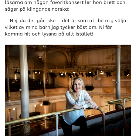
läsarna om någon favoritkonsert ler hon brett och
säger på klingande norska:
– Nej, du det går icke – det är som att be mig välja
vilket av mina barn jag tycker bäst om. Ni får
komma hit och lyssna på allt istället!