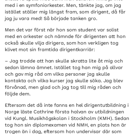
med i en symfoniorkester. Men, tänkte jag, om jag
istället ställer mig längst fram, som dirigent, då får
jag ju vara med! Så började tanken gro.
Men det var först när hon som student var solist
med en orkester och nämnde för dirigenten att hon
också skulle vilja dirigera, som hon verkligen tog
klivet mot sin framtida dirigentkarriär:
– Jag trodde att han skulle skratta lite åt mig och
sedan lämna ämnet. Istället tog han mig på allvar
och gav mig råd om vilka personer jag skulle
kontakta och vilka kurser jag skulle söka. Jag blev
förvånad, men glad och jag tog till mig råden och
följde dem.
Eftersom det då inte fanns en hel dirigentutbildning i
Norge läste Cathrine första halvan av utbildningen
vid Kungl. Musikhögskolan i Stockholm (KMH). Sedan
tog hon sin diplomexamen vid NMH, en plats hon är
trogen än i dag, eftersom hon undervisar där som