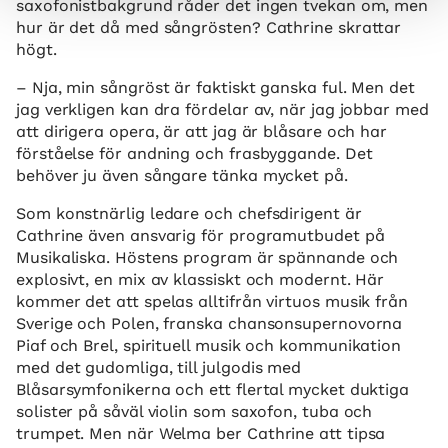
saxofonistbakgrund råder det ingen tvekan om, men
hur är det då med sångrösten? Cathrine skrattar
högt.
– Nja, min sångröst är faktiskt ganska ful. Men det
jag verkligen kan dra fördelar av, när jag jobbar med
att dirigera opera, är att jag är blåsare och har
förståelse för andning och frasbyggande. Det
behöver ju även sångare tänka mycket på.
Som konstnärlig ledare och chefsdirigent är
Cathrine även ansvarig för programutbudet på
Musikaliska. Höstens program är spännande och
explosivt, en mix av klassiskt och modernt. Här
kommer det att spelas alltifrån virtuos musik från
Sverige och Polen, franska chansonsupernovorna
Piaf och Brel, spirituell musik och kommunikation
med det gudomliga, till julgodis med
Blåsarsymfonikerna och ett flertal mycket duktiga
solister på såväl violin som saxofon, tuba och
trumpet. Men när Welma ber Cathrine att tipsa