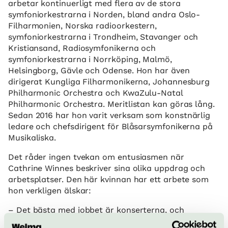
arbetar kontinuerligt med flera av de stora
symfoniorkestrarna i Norden, bland andra Oslo-
Filharmonien, Norska radioorkestern,
symfoniorkestrarna i Trondheim, Stavanger och
Kristiansand, Radiosymfonikerna och
symfoniorkestrarna i Norrköping, Malmö,
Helsingborg, Gävle och Odense. Hon har även
dirigerat Kungliga Filharmonikerna, Johannesburg
Philharmonic Orchestra och KwaZulu-Natal
Philharmonic Orchestra. Meritlistan kan göras lång.
Sedan 2016 har hon varit verksam som konstnärlig
ledare och chefsdirigent för Blåsarsymfonikerna på
Musikaliska.
Det råder ingen tvekan om entusiasmen när
Cathrine Winnes beskriver sina olika uppdrag och
arbetsplatser. Den här kvinnan har ett arbete som
hon verkligen älskar:
– Det bästa med jobbet är konserterna, och
förmånen att få arbeta med så duktiga musiker. När