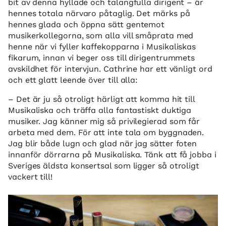
bit av denna hyllade och talangfulla dirigent – är
hennes totala närvaro påtaglig. Det märks på
hennes glada och öppna sätt gentemot
musikerkollegorna, som alla vill småprata med
henne när vi fyller kaffekopparna i Musikaliskas
fikarum, innan vi beger oss till dirigentrummets
avskildhet för intervjun. Cathrine har ett vänligt ord
och ett glatt leende över till alla:
– Det är ju så otroligt härligt att komma hit till
Musikaliska och träffa alla fantastiskt duktiga
musiker. Jag känner mig så privilegierad som får
arbeta med dem. För att inte tala om byggnaden.
Jag blir både lugn och glad när jag sätter foten
innanför dörrarna på Musikaliska. Tänk att få jobba i
Sveriges äldsta konsertsal som ligger så otroligt
vackert till!