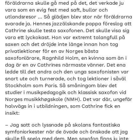
föräldrarna skulle gå med på det, det verkade ju
vara som en evig fest med saft, bullar och
utlandsresor … Så glädjen blev stor när föräldrarna
svarade ja. Hennes jazzälskande pappa föreslog att
Cathrine skulle testa saxofonen. Det skulle visa sig
vara ett lyckokast. Hon var extremt talangfull på
saxen och det dröjde inte länge innan hon tog
privatlektioner för en av Norges bästa
saxofonlärare, Ragnhild Holm, en kvinna som än i
dag är en av Cathrines närmaste vänner. Det ena
ledde till det andra och den unga saxofonisten var
snart ute och turnerade, och tog lektioner i såväl
Stockholm som Paris. Så småningom blev det
studier i musikpedagogik och klassisk saxofon vid
Norges musikkhøgskole (NMH). Det var där, ungefär
halvvägs in i utbildningen, som Cathrine fick en
insikt:
– Jag satt och lyssnade på skolans fantastiska
symfoniorkester när de övade och önskade att jag
skulle få spela med dem. Men saxofon finns ju inte