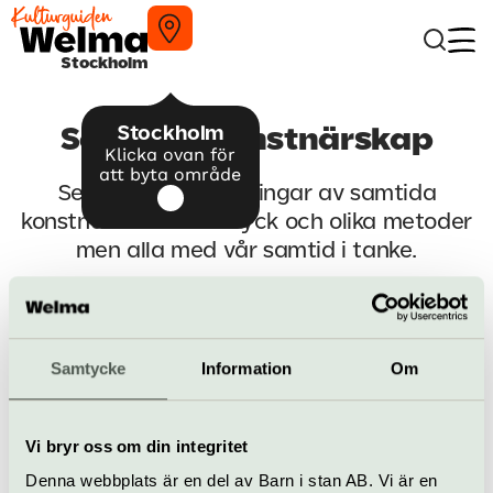
Stockholm
Stockholm
Samtida konstnärskap
Klicka ovan för
att byta område
Se aktuella utställningar av samtida
konstnärer. Olika uttryck och olika metoder
men alla med vår samtid i tanke.
Fler tips på aktuella utställningar
Samtycke
Information
Om
Till startsidan
Vi bryr oss om din integritet
Denna webbplats är en del av Barn i stan AB. Vi är en