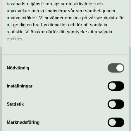
Museer och konsthallar i Stockholm
/
Samtida
kostnadsfri tjänst som tipsar om aktiviteter och
konstnärskap
upplevelser och vi finansierar vår verksamhet genom
annonsintäkter. Vi använder cookies på vår webbplats för
att ge dig en bra funktionalitet och för att samla in
statistik. Vi önskar därför ditt samtycke att använda
cookies.
Vi använder enhetsidentifierare för att analysera vår
trafik, anpassa innehållet och annonserna till användarna
Samtyckesval
samt tillhandahålla funktioner för sociala medier. Vi
Nödvändig
Din kompis med koll på kulturlivet!
vidarebefordrar även sådana identifierare och annan
information från din enhet till de sociala medier och
Inställningar
annons- och analysföretag som vi samarbetar med.
Prenumerera på vårt nyhetsbrev och få koll på
Dessa kan i sin tur kombinera informationen med annan
kulturlivet
information som du har tillhandahållit eller som de har
Statistik
samlat in när du har använt deras tjänster.
Anmäl dig här!
Marknadsföring