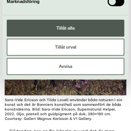
Marknadsföring
sinnens fem trösklar utan att gå över dem.
Tillåt alla
Tillåt urval
Avvisa
Sara-Vide Ericson och Tilda Lovell använder båda naturen i sin
konst och det är Bonniers konsthall som sammanfört de båda
konstnärerna. Bild: Sara-Vide Ericson, Supernatural Helper,
2022. Olja, pastell och guldpigment på duk, 280×190 cm.
Courtesy: Galleri Magnus Karlsson & V1 Gallery.