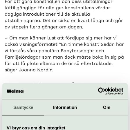
För att göra konsthallen och dess utställningar
lättillgängliga för alla ger konsthallens värdar
dagliga introduktioner till de aktuella
utställningarna. Det är cirka en kvart långa och går
av stapeln flera gånger om dagen.
– Om man känner lust att fördjupa sig mer har vi
också visningsformatet ”En timme konst”. Sedan har
vi förstås våra populära Babytorsdagar och
Familjelördagar som man dock måste boka in sig på
för att få plats eftersom de är så eftertraktade,
säger Joanna Nordin.
Vi är en av få platser i
Sverige som har möjlighet att
ge konstnärer riktigt bra
Samtycke
Information
Om
förutsättningar
Joanna Nordin, konstnärlig ledare på Bonniers Konsthall
Vi bryr oss om din integritet