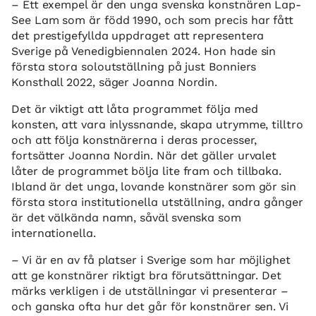
­– Ett exempel är den unga svenska konstnären Lap-
See Lam som är född 1990, och som precis har fått
det prestigefyllda uppdraget att representera
Sverige på Venedigbiennalen 2024. Hon hade sin
första stora soloutställning på just Bonniers
Konsthall 2022, säger Joanna Nordin.
Det är viktigt att låta programmet följa med
konsten, att vara inlyssnande, skapa utrymme, tilltro
och att följa konstnärerna i deras processer,
fortsätter Joanna Nordin. När det gäller urvalet
låter de programmet bölja lite fram och tillbaka.
Ibland är det unga, lovande konstnärer som gör sin
första stora institutionella utställning, andra gånger
är det välkända namn, såväl svenska som
internationella.
­– Vi är en av få platser i Sverige som har möjlighet
att ge konstnärer riktigt bra förutsättningar. Det
märks verkligen i de utställningar vi presenterar –
och ganska ofta hur det går för konstnärer sen. Vi