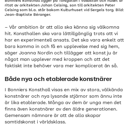
Bonniers konsthall ligger på Torsgatan i Vasastan och huset är
ritat av arkitekten Johan Celsing, son till arkitekten Peter
Celsing som bl.a. står bakom Kulturhuset vid Sergels torg. Bild:
Jean-Baptiste Béranger.
– Vår ambition är att alla ska känna sig välkomna
hit. Konsthallen ska vara lättillgänglig trots att vi
har en experimentell ansats. Det ska vara enkelt att
bara komma in och få en upplevelse med sig hem,
säger Joanna Nordin och tillägger att konst ju är
något man upplever med kroppen och att det
faktiskt inte behöver vara mer komplicerat än så.
Både nya och etablerade konstnärer
I Bonniers Konsthall visas en mix av stora, välkända
konstnärer och nya lysande stjärnor som ännu inte
är lika etablerade. Många av dem är unga men det
finns även konstnärer av den äldre generationen.
Gemensam nämnare är att de alla skapar
samtidskonst i världsklass.