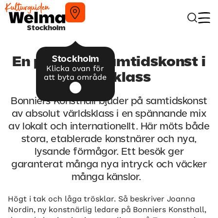
Stockholm
Stockholm
En plats för samtidskonst i
Klicka ovan för
världsklass
att byta område
Bonniers Konsthall bjuder på samtidskonst
av absolut världsklass i en spännande mix
av lokalt och internationellt. Här möts både
stora, etablerade konstnärer och nya,
lysande förmågor. Ett besök ger
garanterat många nya intryck och väcker
många känslor.
Högt i tak och låga trösklar. Så beskriver Joanna
Nordin, ny konstnärlig ledare på Bonniers Konsthall,