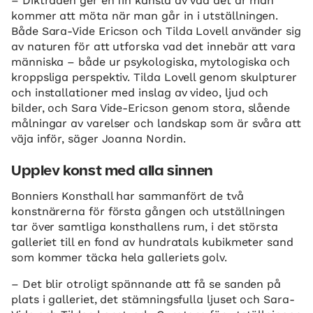
– Diktraden ger en fin känsla av vad det är man
kommer att möta när man går in i utställningen.
Både Sara-Vide Ericson och Tilda Lovell använder sig
av naturen för att utforska vad det innebär att vara
människa – både ur psykologiska, mytologiska och
kroppsliga perspektiv. Tilda Lovell genom skulpturer
och installationer med inslag av video, ljud och
bilder, och Sara Vide-Ericson genom stora, slående
målningar av varelser och landskap som är svåra att
väja inför, säger Joanna Nordin.
Upplev konst med alla sinnen
Bonniers Konsthall har sammanfört de två
konstnärerna för första gången och utställningen
tar över samtliga konsthallens rum, i det största
galleriet till en fond av hundratals kubikmeter sand
som kommer täcka hela galleriets golv.
– Det blir otroligt spännande att få se sanden på
plats i galleriet, det stämningsfulla ljuset och Sara-