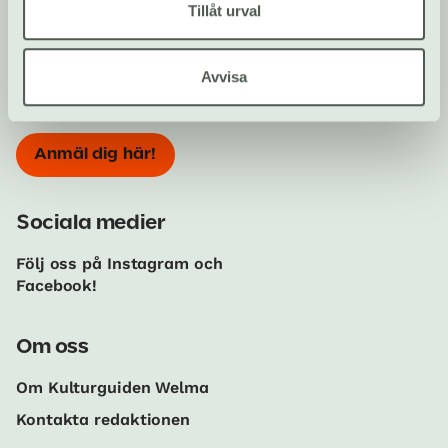
Din kompis med koll på kulturlivet!
Tillåt urval
Prenumerera på vårt nyhetsbrev och få koll på
Avvisa
kulturlivet
Anmäl dig här!
Sociala medier
Följ oss på Instagram och
Facebook!
Om oss
Om Kulturguiden Welma
Kontakta redaktionen