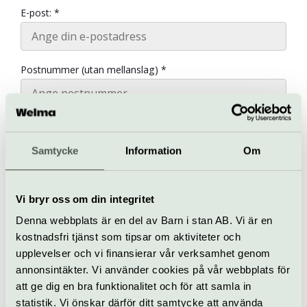
E-post: *
Postnummer (utan mellanslag) *
Jag godkänner att ni sparar min e-postadress.
Samtycke
Information
Om
Vi använder Ungapped som vår
nyhetsbrevsplattform och genom att klicka
Anmäl mig nu!, bekräftar du att din information
kommer att överföras till Ungapped för
Vi bryr oss om din integritet
behandling.
Här kan du läsa vår
integritetspolicy.
Du kan när som helst
Denna webbplats är en del av Barn i stan AB. Vi är en
avregistrera dig från våra utskick genom att
kostnadsfri tjänst som tipsar om aktiviteter och
klicka längst ner i nyhetsbreven
upplevelser och vi finansierar vår verksamhet genom
annonsintäkter. Vi använder cookies på vår webbplats för
Anmäl dig nu!
att ge dig en bra funktionalitet och för att samla in
statistik. Vi önskar därför ditt samtycke att använda