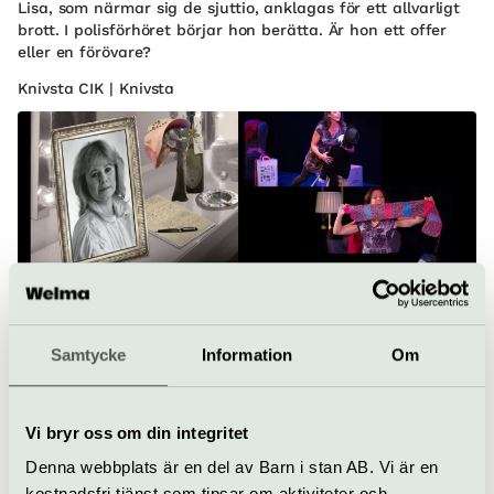
Lisa, som närmar sig de sjuttio, anklagas för ett allvarligt
brott. I polisförhöret börjar hon berätta. Är hon ett offer
eller en förövare?
Knivsta CIK | Knivsta
Teater
Samtycke
Information
Om
Ett bloss för Lena Nyman med
Anna Bromee
Vi bryr oss om din integritet
20 november
Denna webbplats är en del av Barn i stan AB. Vi är en
I föreställningen Ett bloss för Lena Nyman tecknar
kostnadsfri tjänst som tipsar om aktiviteter och