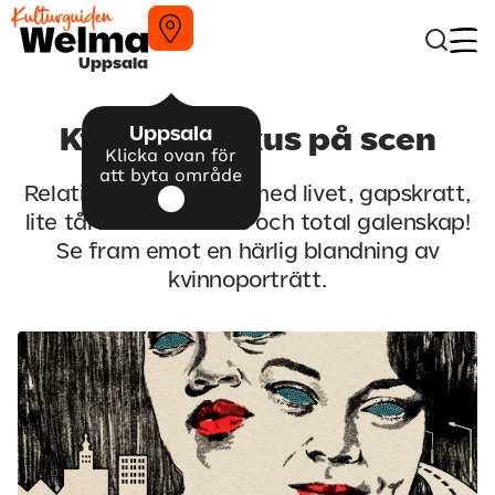
Uppsala
Uppsala
Kvinnor i fokus på scen
Klicka ovan för
att byta område
Relationer, meningen med livet, gapskratt,
lite tårar tillsammans och total galenskap!
Se fram emot en härlig blandning av
kvinnoporträtt.