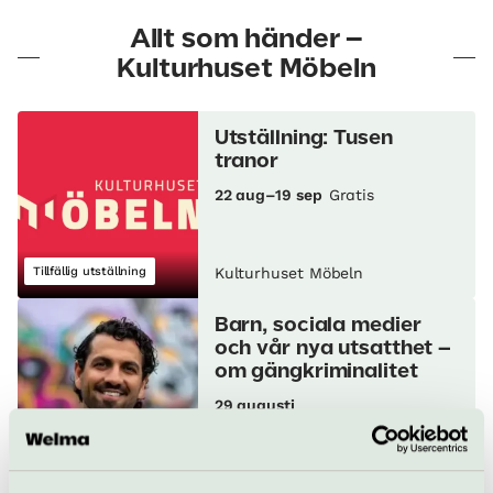
Allt som händer –
Kulturhuset Möbeln
Utställning: Tusen
tranor
22 aug–19 sep
Gratis
Tillfällig utställning
Kulturhuset Möbeln
Barn, sociala medier
och vår nya utsatthet –
om gängkriminalitet
29 augusti
Föredrag
Poesi & läsning
Kulturhuset Möbeln