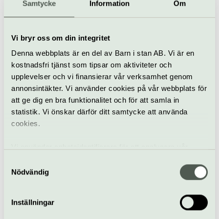
Samtycke
Information
Om
Forsberg O. Westin:
Långformsimpro
15 september
Vi bryr oss om din integritet
Denna webbplats är en del av Barn i stan AB. Vi är en
kostnadsfri tjänst som tipsar om aktiviteter och
Improvisationsteater
Kulturhuset Möbeln
upplevelser och vi finansierar vår verksamhet genom
annonsintäkter. Vi använder cookies på vår webbplats för
Forsberg O. Westin –
att ge dig en bra funktionalitet och för att samla in
Långformsimpro
statistik. Vi önskar därför ditt samtycke att använda
15 september
cookies.
Vi använder enhetsidentifierare för att analysera vår
Improvisationsteater
Kulturhuset Möbeln
trafik, anpassa innehållet och annonserna till användarna
Samtyckesval
samt tillhandahålla funktioner för sociala medier. Vi
Nödvändig
Återbruksdag med
vidarebefordrar även sådana identifierare och annan
klädbyte och
information från din enhet till de sociala medier och
återbrukspyssel
Inställningar
annons- och analysföretag som vi samarbetar med.
26 september
Gratis
Dessa kan i sin tur kombinera informationen med annan