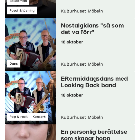
Boksamtal
Poesi & läsning
Kulturhuset Möbeln
Nostalgidans "så som
det va förr"
18 oktober
Dans
Kulturhuset Möbeln
Eftermiddagsdans med
Looking Back band
18 oktober
Pop & rock
Konsert
Kulturhuset Möbeln
En personlig berättelse
som skapar hopp