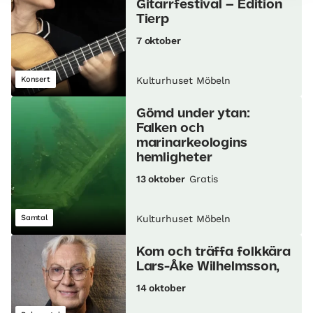
Gitarrfestival – Edition
Tierp
7 oktober
Konsert
Kulturhuset Möbeln
Gömd under ytan:
Falken och
marinarkeologins
hemligheter
13 oktober
Gratis
Samtal
Kulturhuset Möbeln
Kom och träffa folkkära
Lars-Åke Wilhelmsson,
14 oktober