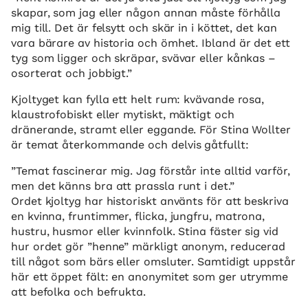
skapar, som jag eller någon annan måste förhålla
mig till. Det är felsytt och skär in i köttet, det kan
vara bärare av historia och ömhet. Ibland är det ett
tyg som ligger och skräpar, svävar eller kånkas –
osorterat och jobbigt.”
Kjoltyget kan fylla ett helt rum: kvävande rosa,
klaustrofobiskt eller mytiskt, mäktigt och
dränerande, stramt eller eggande. För Stina Wollter
är temat återkommande och delvis gåtfullt:
”Temat fascinerar mig. Jag förstår inte alltid varför,
men det känns bra att prassla runt i det.”
Ordet kjoltyg har historiskt använts för att beskriva
en kvinna, fruntimmer, flicka, jungfru, matrona,
hustru, husmor eller kvinnfolk. Stina fäster sig vid
hur ordet gör ”henne” märkligt anonym, reducerad
till något som bärs eller omsluter. Samtidigt uppstår
här ett öppet fält: en anonymitet som ger utrymme
att befolka och befrukta.