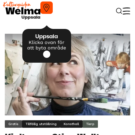
Uppsala
Uppsala
Klicka ovan för
att byta område
Gratis
Tillfällig utställning
Konsthall
Tierp