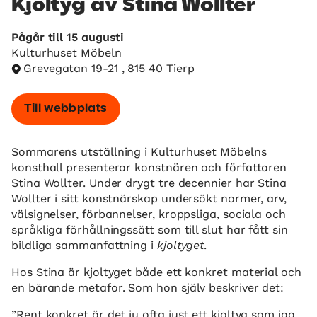
Kjoltyg av Stina Wollter
Pågår till 15 augusti
Kulturhuset Möbeln
Grevegatan 19-21 , 815 40 Tierp
Till webbplats
Sommarens utställning i Kulturhuset Möbelns
konsthall presenterar konstnären och författaren
Stina Wollter. Under drygt tre decennier har Stina
Wollter i sitt konstnärskap undersökt normer, arv,
välsignelser, förbannelser, kroppsliga, sociala och
språkliga förhållningssätt som till slut har fått sin
bildliga sammanfattning i
kjoltyget
.
Hos Stina är kjoltyget både ett konkret material och
en bärande metafor. Som hon själv beskriver det:
”Rent konkret är det ju ofta just ett kjoltyg som jag