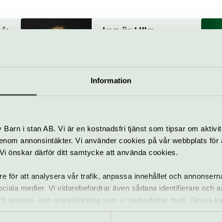
é:
Jag är Ulla
Winblad
17 sep–1 nov
Information
Opera
Mus
Folkoperan
Sommarnattens
Olymp
Barn i stan AB. Vi är en kostnadsfri tjänst som tipsar om aktivit
leende
nom annonsintäkter. Vi använder cookies på vår webbplats för att
3–25 apr
k. Vi önskar därför ditt samtycke att använda cookies.
28 jan–11 mar 2027
re för att analysera vår trafik, anpassa innehållet och annonsern
Opera
Klassiskt
 sociala medier. Vi vidarebefordrar även sådana identifierare och 
Folkoperan
Folkoper
 och annons- och analysföretag som vi samarbetar med. Dessa ka
mation som du har tillhandahållit eller som de har samlat in när