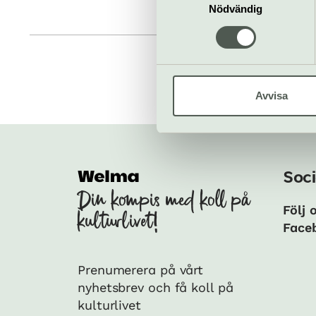
Nödvändig
Avvisa
Soci
Din kompis med koll på
Följ 
kulturlivet!
Face
Prenumerera på vårt
nyhetsbrev och få koll på
kulturlivet