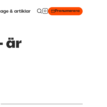
Prenumerera
age & artiklar
– är