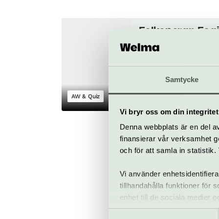
Folkoperan Foaj
Anki Svan &
Älskarna
11 september
Samtycke
AW & Quiz
Folkoperan
Vi bryr oss om din integritet
Denna webbplats är en del av 
finansierar vår verksamhet ge
och för att samla in statisti
Vi använder enhetsidentifiera
Musikal
Humor
tillhandahålla funktioner för
enhet till de sociala medier
informationen med annan infor
Samtyckesval