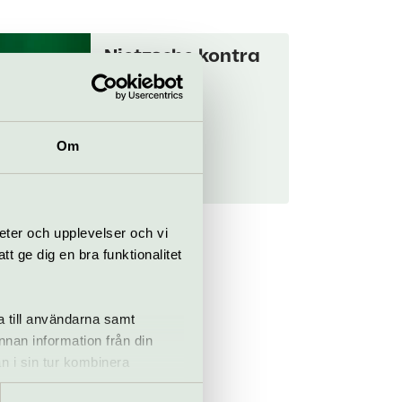
Nietzsche kontra
Wagner
21 maj–30 okt
Om
ikteater
Folkoperan
iaden
eter och upplevelser och vi
 ge dig en bra funktionalitet
il 2027
a till användarna samt
annan information från din
an
n i sin tur kombinera
 du har använt deras tjänster.