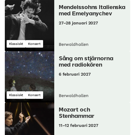
Mendelssohns Italienska
med Emelyanychev
27–28 januari 2027
Klassiskt
Konsert
Berwaldhallen
Sång om stjärnorna
med radiokören
6 februari 2027
Klassiskt
Konsert
Berwaldhallen
Mozart och
Stenhammar
11–12 februari 2027