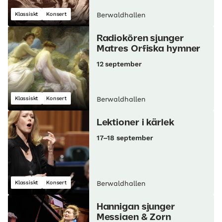
Klassiskt
Konsert
Berwaldhallen
Radiokören sjunger
Matres Orfiska hymner
12 september
Klassiskt
Konsert
Berwaldhallen
Lektioner i kärlek
17–18 september
Klassiskt
Konsert
Berwaldhallen
Hannigan sjunger
Messiaen & Zorn