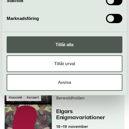
Berwaldhallen
Statistik
samlat in när du har använt deras tjänster.
Verdis Requiem
Marknadsföring
6–7 november
Tillåt alla
Klassiskt
Konsert
Berwaldhallen
Musik från Wien
Tillåt urval
13 november
Avvisa
Klassiskt
Konsert
Berwaldhallen
Elgars
Enigmavariationer
18–19 november