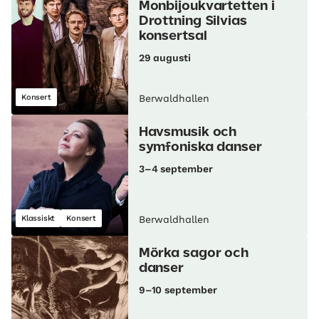
Monbijoukvartetten i
Drottning Silvias
konsertsal
29 augusti
Konsert
Berwaldhallen
Havsmusik och
symfoniska danser
3–4 september
Klassiskt
Konsert
Berwaldhallen
Mörka sagor och
danser
9–10 september