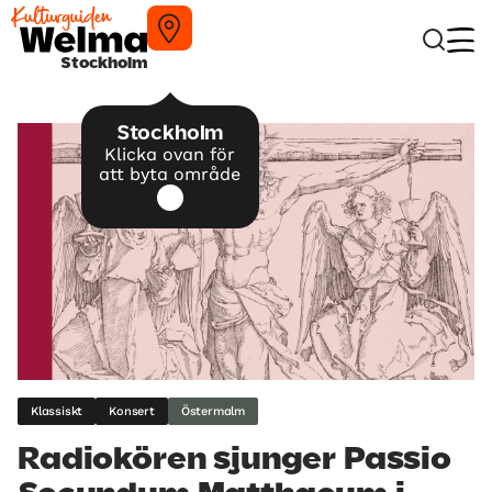
Stockholm
Stockholm
Klicka ovan för
att byta område
Klassiskt
Konsert
Östermalm
Radiokören sjunger Passio