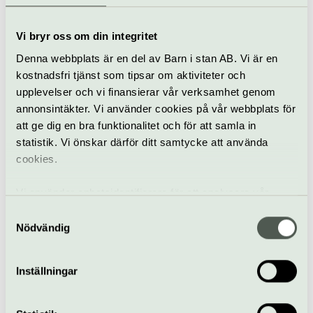
Dantes Inferno
15–16 oktober
Vi bryr oss om din integritet
Denna webbplats är en del av Barn i stan AB. Vi är en
kostnadsfri tjänst som tipsar om aktiviteter och
Klassiskt
Konsert
Berwaldhallen
upplevelser och vi finansierar vår verksamhet genom
annonsintäkter. Vi använder cookies på vår webbplats för
Upptäck sekelskiftets
balettmusik
att ge dig en bra funktionalitet och för att samla in
statistik. Vi önskar därför ditt samtycke att använda
21 oktober
cookies.
Vi använder enhetsidentifierare för att analysera vår
Klassiskt
Konsert
Berwaldhallen
trafik, anpassa innehållet och annonserna till användarna
Samtyckesval
samt tillhandahålla funktioner för sociala medier. Vi
Nödvändig
Balett i brytningstid
vidarebefordrar även sådana identifierare och annan
22 oktober
information från din enhet till de sociala medier och
Inställningar
annons- och analysföretag som vi samarbetar med.
Dessa kan i sin tur kombinera informationen med annan
information som du har tillhandahållit eller som de har
Klassiskt
Konsert