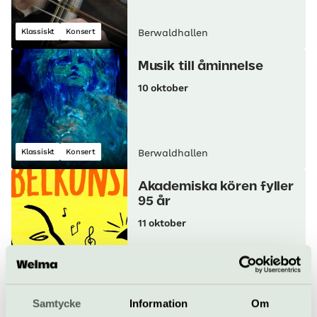
Klassiskt
Konsert
Berwaldhallen
Musik till åminnelse
10 oktober
Klassiskt
Konsert
Berwaldhallen
Akademiska kören fyller
95 år
11 oktober
Körsång
Berwaldhallen
Samtycke
Information
Om
Mozart, Liszt och