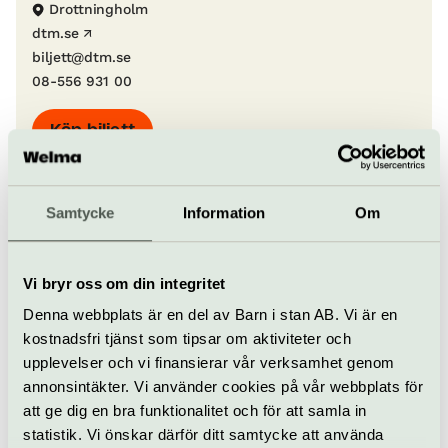
Drottningholm
dtm.se
biljett@dtm.se
08-556 931 00
Köp biljett
Samtycke
Information
Om
Allt som händer –
Drottningholms
Slottsteater
Vi bryr oss om din integritet
Denna webbplats är en del av Barn i stan AB. Vi är en
Poppeas kröning
kostnadsfri tjänst som tipsar om aktiviteter och
upplevelser och vi finansierar vår verksamhet genom
1–15 augusti
annonsintäkter. Vi använder cookies på vår webbplats för
att ge dig en bra funktionalitet och för att samla in
statistik. Vi önskar därför ditt samtycke att använda