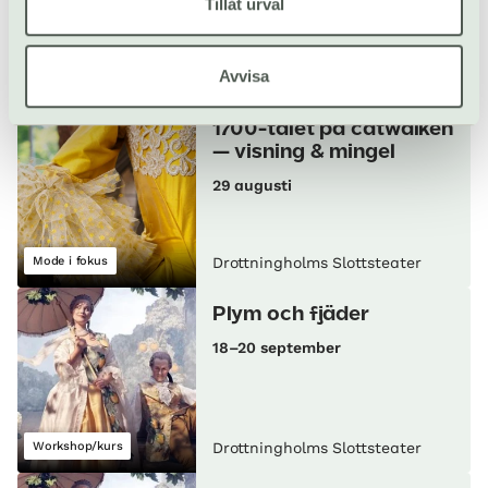
Tillåt urval
Avvisa
Klassiskt
Drottningholms Slottsteater
1700-talet på catwalken
— visning & mingel
29 augusti
Mode i fokus
Drottningholms Slottsteater
Plym och fjäder
18–20 september
Workshop/kurs
Drottningholms Slottsteater