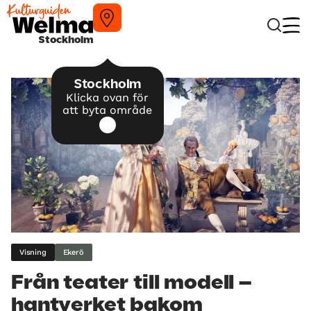
Stockholm
Stockholm
Klicka ovan för
att byta område
Visning
Ekerö
Från teater till modell –
hantverket bakom