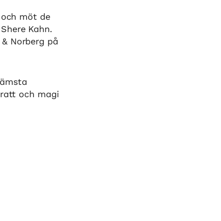
n och möt de
 Shere Kahn.
 & Norberg på
rämsta
kratt och magi