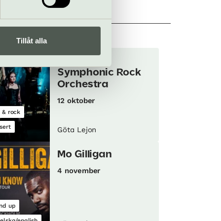
Tillåt alla
London
Symphonic Rock
Orchestra
12 oktober
 & rock
sert
Göta Lejon
Mo Gilligan
4 november
nd up
elska/english