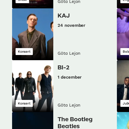
Göta Lejon
KAJ
24 november
Konsert
Bal
Göta Lejon
BI-2
1 december
Konsert
Jul
Göta Lejon
The Bootleg
Beatles