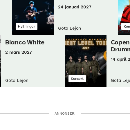
24 januari 2027
Hyllningar
Kon
Göta Lejon
Blanco White
Copen
Drum
2 mars 2027
14 april 
Konsert
Göta Lejon
Göta Lej
ANNONSER: