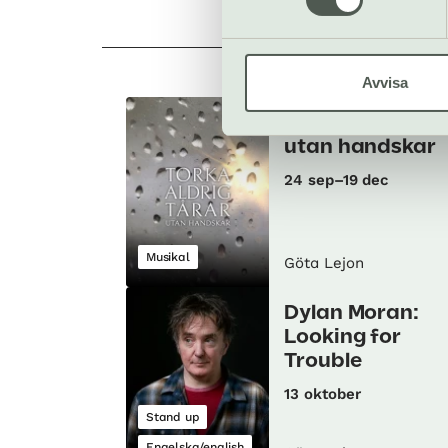
drinkar, alkohol
Avvisa
Torka aldrig tår
utan handskar
24 sep–19 dec
Musikal
Göta Lejon
Dylan Moran:
Looking for
Trouble
13 oktober
Stand up
Engelska/english