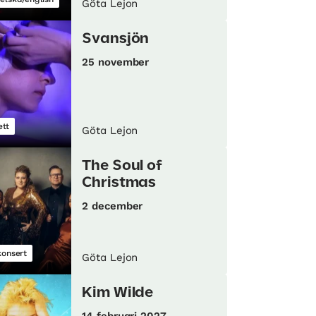
Göta Lejon
Svansjön
25 november
ett
Göta Lejon
The Soul of
Christmas
2 december
konsert
Göta Lejon
Kim Wilde
14 februari 2027