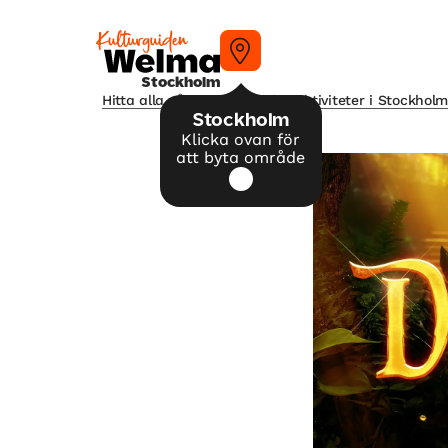
Stockholm
Hitta alla våra tips på kulturaktiviteter i Stockhol
Stockholm
Klicka ovan för
att byta område