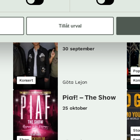
fria drycker, kaffe och te.
Allt som händer – Göta Lejon
Tillåt urval
ar
Home Free
30 september
Pop
Konsert
Kon
Göta Lejon
Piaf! – The Show
25 oktober
Sta
Show
Eng