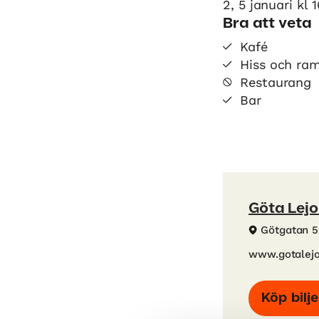
2, 5 januari kl 1
Bra att veta
Kafé
Hiss och ra
Restaurang
Bar
Göta Lej
Götgatan 
www.gotalejo
Köp bilje