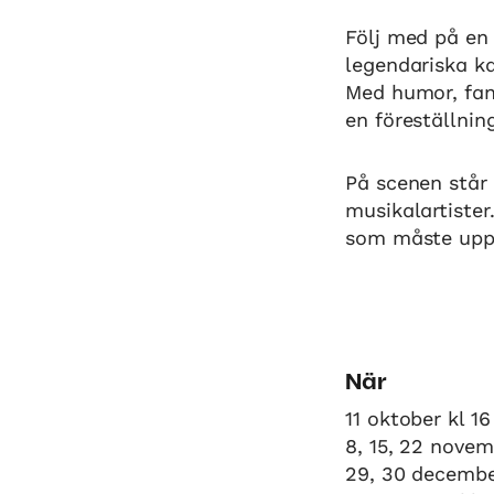
Följ med på en 
legendariska k
Med humor, fan
en föreställnin
På scenen står
musikalartister
som måste uppl
När
11 oktober kl 16
8, 15, 22 novem
29, 30 decembe