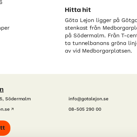
6
Hitta hit
Göta Lejon ligger på Götga
mper
stenkast från Medborgarpl
på Södermalm. Från T-cent
ta tunnelbanans gröna linj
av vid Medborgarplatsen.
on
55, Södermalm
info@gotalejon.se
n.se
08-505 290 00
tt