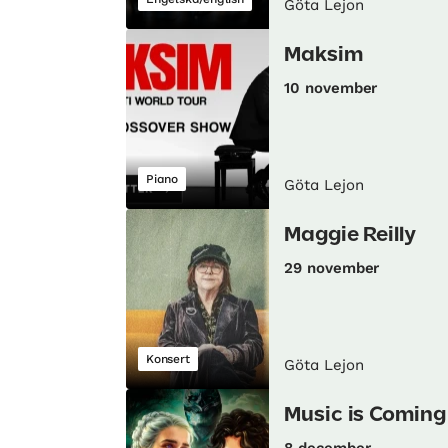
Göta Lejon
Maksim
10 november
Piano
Göta Lejon
Maggie Reilly
29 november
Konsert
Göta Lejon
Music is Coming
8 december