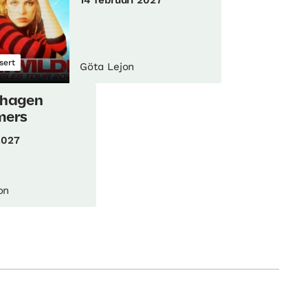
sert
Göta Lejon
hagen
mers
2027
on