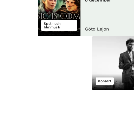
Spel- och
filmmusik
Göta Lejon
Konsert