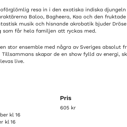
oförglömlig resa in i den exotiska indiska djungel
araktärerna Baloo, Bagheera, Kaa och den fruktade
tastisk musik och hisnande akrobatik bjuder Dröse
g som får hela familjen att ryckas med.
 en stor ensemble med några av Sveriges absolut f
. Tillsammans skapar de en show fylld av energi, s
evas live.
Pris
605 kr
ber kl 16
r kl 16