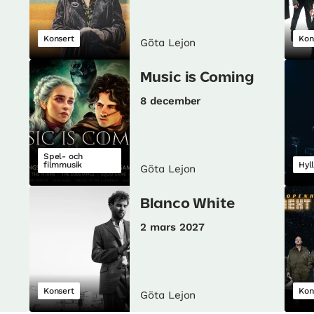
Konsert
Kon
Göta Lejon
Music is Coming
8 december
Spel- och
filmmusik
Hyl
Göta Lejon
Blanco White
2 mars 2027
Konsert
Kon
Göta Lejon