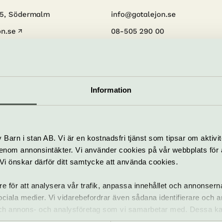
55, Södermalm
info@gotalejon.se
n.se
08-505 290 00
bplats
Information
rågor och svar
Barn i stan AB. Vi är en kostnadsfri tjänst som tipsar om aktivit
nom annonsintäkter. Vi använder cookies på vår webbplats för att
tälla dryck och tilltugg i pausen på Göta Lejon?
k. Vi önskar därför ditt samtycke att använda cookies.
beställa dryck och tilltugg i baren via hemsidan. 
re för att analysera vår trafik, anpassa innehållet och annonsern
tillgänglighetsanpassat?
pecifika föreställningen och hämtas sedan i baren p
 sociala medier. Vi vidarebefordrar även sådana identifierare och 
rt. På föreställningar utan paus hämtas förbeställ
ten är tillgänglighetsanpassad och nås med rullstol
 och annons- och analysföretag som vi samarbetar med. Dessa ka
aurang eller café på Göta Lejon?
.
lstolsplatser på parkett som bokas via biljett@gotal
mation som du har tillhandahållit eller som de har samlat in när