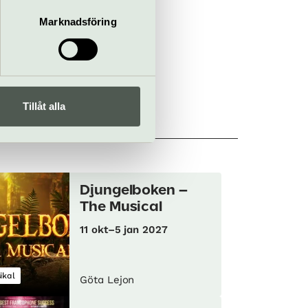
gare. Det finns
s via trappor
Marknadsföring
lslinga (IR-
eställningen.
rad 1–8 på
manget, i
, och närmsta
i vegetariskt,
en föreställning
vin, öl,
Tillåt alla
Djungelboken –
The Musical
11 okt–5 jan 2027
ikal
Göta Lejon