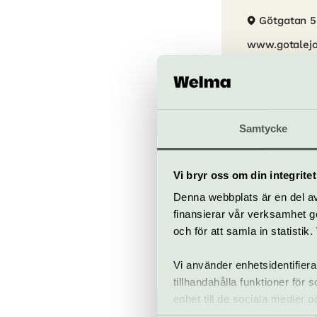
Götgatan 
www.gotalejo
Till web
Samtycke
Vi bryr oss om din integritet
Vanliga f
Denna webbplats är en del av 
finansierar vår verksamhet ge
Kan man förbes
och för att samla in statisti
Ja, man kan för
Vi använder enhetsidentifiera
Är Göta Lejon 
görs till den s
tillhandahålla funktioner för
betalat och kla
Ja, hela parket
enhet till de sociala medier
Finns det rest
föreställningen
Det finns 6 rul
informationen med annan infor