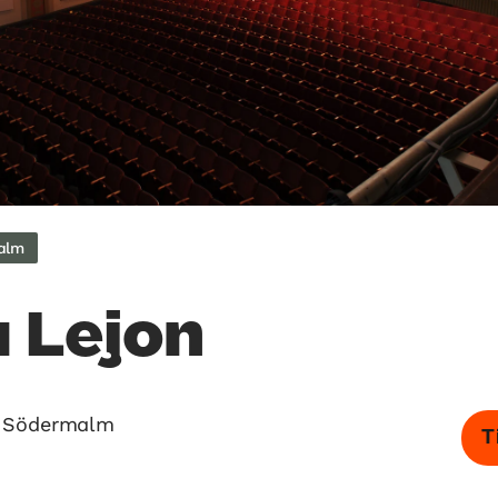
alm
 Lejon
, Södermalm
T