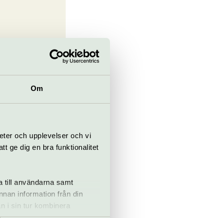
Om
eter och upplevelser och vi
 ge dig en bra funktionalitet
Beställningen
a till användarna samt
å entréplan,
annan information från din
ningarna innan
 och rullator.
n i sin tur kombinera
ejon.se eller
 du har använt deras tjänster.