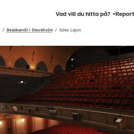
Vad vill du hitta på?
Report
m
/
Besöksmål i Stockholm
/
Göta Lejon