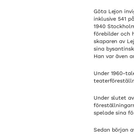
Göta Lejon inv
inklusive 541 p
1940 Stockholm
förebilder och 
skaparen av Le
sina bysantinsk
Han var även an
Under 1960-tal
teaterföreställ
Under slutet av
föreställninga
spelade sina fö
Sedan början a