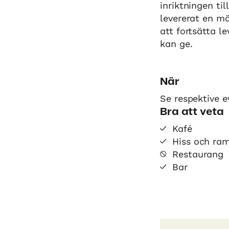
inriktningen ti
levererat en m
att fortsätta l
kan ge.
När
Se respektive 
Bra att veta
Kafé
Hiss och ra
Restaurang
Bar