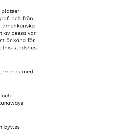
 platser
raf, och från
d amerikanska
n av dessa var
st är känd för
holms stadshus.
lterneras med
a och
 Runaways
m byttes