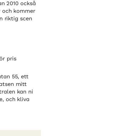
dan 2010 också
ar och kommer
n riktig scen
r pris
tan 55, ett
atsen mitt
ralen kan ni
e, och kliva