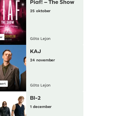
Piaf! – The Show
25 oktober
ow
Göta Lejon
KAJ
24 november
sert
Göta Lejon
BI-2
1 december