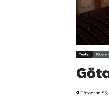
Teater
Söderm
Göta
Götgatan 55