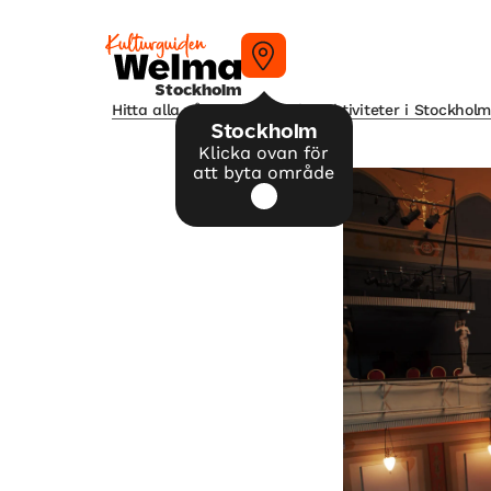
Stockholm
Hitta alla våra tips på kulturaktiviteter i Stockhol
Stockholm
Klicka ovan för
att byta område