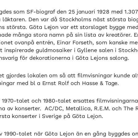
igdes som SF-biograf den 25 januari 1928 med 1.307
å läktaren. Den var då Stockholms näst största biog
s största. Göta Lejon var ett storslaget bygge me
hade många stora namn på sin lista av kreatörer. E
jonet ovanpå entrén, Einar Forseth, som kanske me
t inspirerade guldmosaiker i Gyllene salen i Stock
svarig för dekorationerna i Göta Lejons salong.
et gjordes lokalen om så att filmvisningar kunde a
ningar med bl a Ernst Rolf och Hasse & Tage.
 1970-talet och 1980-talet ersattes filmvisningarn
rna av konserter. AC/DC, Metallica, R.E.M. och The
rsta konserter i Sverige på Göta Lejon.
v 1990-talet när Göta Lejon än en gång byggdes o