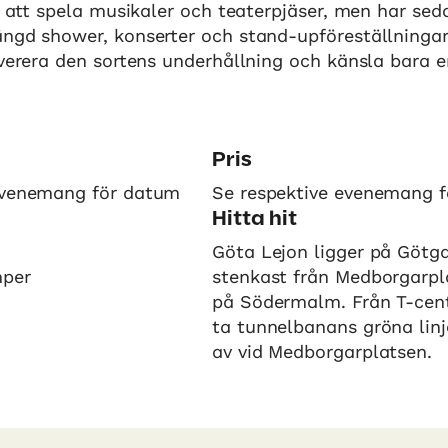
ll att spela musikaler och teaterpjäser, men har se
ängd shower, konserter och stand-upföreställning
everera den sortens underhållning och känsla bara e
Pris
evenemang för datum
Se respektive evenemang fö
Hitta hit
Göta Lejon ligger på Götga
mper
stenkast från Medborgarpl
på Södermalm. Från T-cent
ta tunnelbanans gröna linj
av vid Medborgarplatsen.