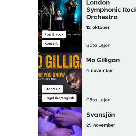
London
Symphonic Roc
Orchestra
12 oktober
Pop & rock
Konsert
Göta Lejon
Mo Gilligan
4 november
Stand up
Engelska/english
Göta Lejon
Svansjön
25 november