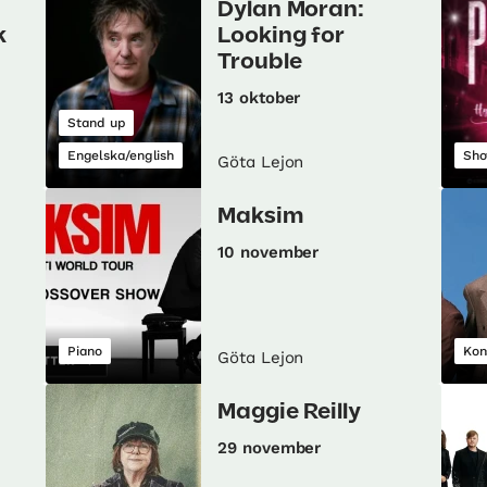
Dylan Moran:
k
Looking for
Trouble
13 oktober
Stand up
Engelska/english
Sh
Göta Lejon
Maksim
10 november
Piano
Kon
Göta Lejon
Maggie Reilly
29 november