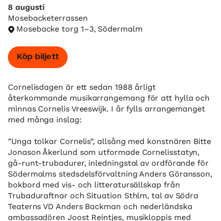
8 augusti
Mosebacketerrassen
Mosebacke torg 1–3, Södermalm
Köp biljett
Cornelisdagen är ett sedan 1988 årligt
återkommande musikarrangemang för att hylla och
minnas Cornelis Vreeswijk. I år fylls arrangemanget
med många inslag:
”Unga tolkar Cornelis”, allsång med konstnären Bitte
Jonason Åkerlund som utformade Cornelisstatyn,
gå-runt-trubadurer, inledningstal av ordförande för
Södermalms stedsdelsförvaltning Anders Göransson,
bokbord med vis- och litteratursällskap från
Trubaduraftnar och Situation Sthlm, tal av Södra
Teaterns VD Anders Backman och nederländska
ambassadören Joost Reintjes, musikloppis med