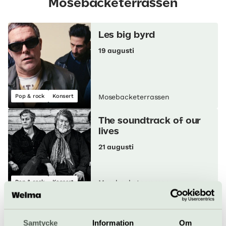
Mosebacketerrassen
Les big byrd
19 augusti
Pop & rock
Konsert
Mosebacketerrassen
The soundtrack of our
lives
21 augusti
Pop & rock
Konsert
Mosebacketerrassen
Avantgardet
22 augusti
Samtycke
Information
Om