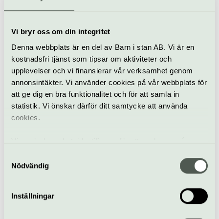
Vi bryr oss om din integritet
Pop & rock
Konsert
Mosebacketerrassen
Denna webbplats är en del av Barn i stan AB. Vi är en
kostnadsfri tjänst som tipsar om aktiviteter och
Melody club
upplevelser och vi finansierar vår verksamhet genom
23 augusti
annonsintäkter. Vi använder cookies på vår webbplats för
att ge dig en bra funktionalitet och för att samla in
statistik. Vi önskar därför ditt samtycke att använda
cookies.
Pop & rock
Konsert
Mosebacketerrassen
Vi använder enhetsidentifierare för att analysera vår
Wilmer x
trafik, anpassa innehållet och annonserna till användarna
Samtyckesval
24 augusti
samt tillhandahålla funktioner för sociala medier. Vi
Nödvändig
vidarebefordrar även sådana identifierare och annan
information från din enhet till de sociala medier och
Inställningar
annons- och analysföretag som vi samarbetar med.
Pop & rock
Konsert
Mosebacketerrassen
Dessa kan i sin tur kombinera informationen med annan