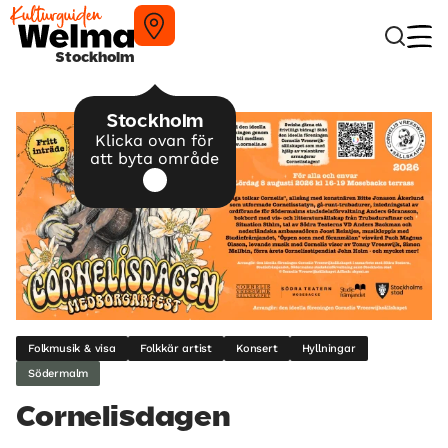
Stockholm
Stockholm
Klicka ovan för
att byta område
Folkmusik & visa
Folkkär artist
Konsert
Hyllningar
Södermalm
Cornelisdagen