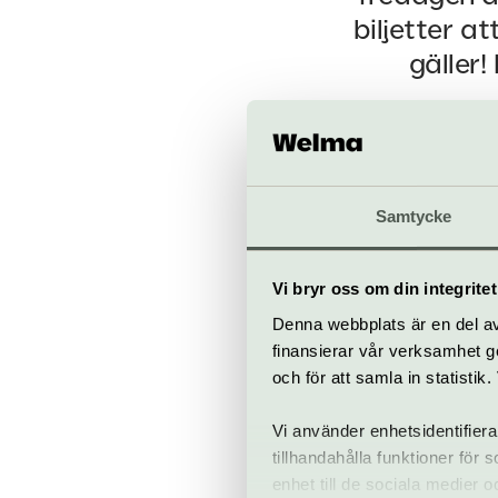
biljetter at
gäller!
Musikalkomedin
med Dustin Hof
mannen som får 
Samtycke
fram emot en f
Gustafsson i hu
Vi bryr oss om din integritet
Nu har du chans
Denna webbplats är en del av 
har totalt 30 pl
finansierar vår verksamhet ge
NU (max två pe
och för att samla in statisti
Vi använder enhetsidentifiera
tillhandahålla funktioner för
enhet till de sociala medier
Boka dina