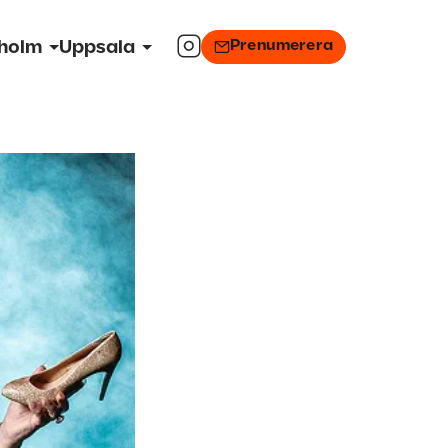
Prenumerera
holm
Uppsala