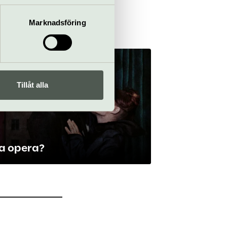
 du har använt deras tjänster.
Marknadsföring
Tillåt alla
a opera?