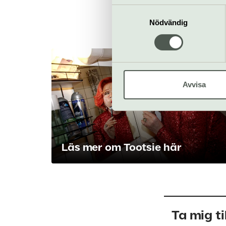
informationen med annan infor
Samtyckesval
Nödvändig
Avvisa
Läs mer om Tootsie här
Ta mig ti