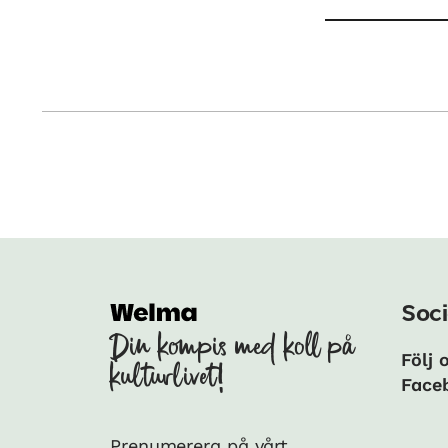
Soci
Din kompis med koll på
Följ 
kulturlivet!
Face
Prenumerera på vårt