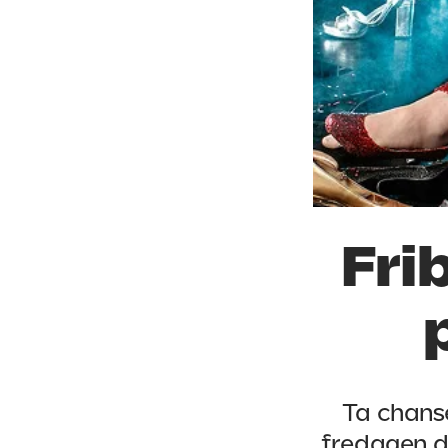
Frib
Ta chanse
fredagen d