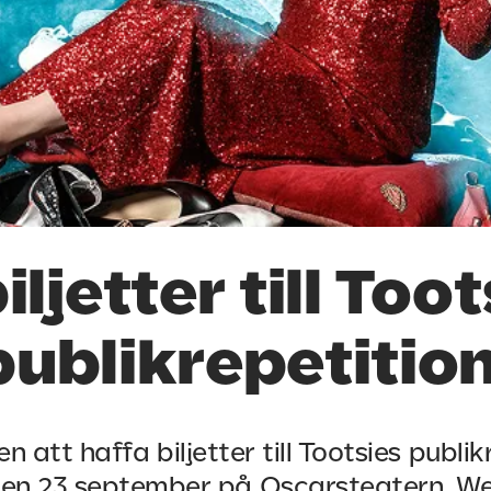
iljetter till Too
publikrepetition
n att haffa biljetter till Tootsies publik
en 23 september på Oscarsteatern. W