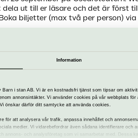
t dela ut till er läsare och det är först t
 Boka biljetter (max två per person) via
 Tootsie är baserad på den Oscarsbelönade och äl
fman från 1982. Historien om den egocentriska karr
allt, när han spelar kvinna, har nu Sverigepremiär
Information
ärgsprakande och storslagen musikalkomedi med 
vudrollen.
en att få fribiljetter till publikrepetitionen den 23
Barn i stan AB. Vi är en kostnadsfri tjänst som tipsar om aktivit
atser och det är först till kvarn som gäller. Så boka
nom annonsintäkter. Vi använder cookies på vår webbplats för att
r person) genom att klicka på länken!
k. Vi önskar därför ditt samtycke att använda cookies.
re för att analysera vår trafik, anpassa innehållet och annonsern
 sociala medier. Vi vidarebefordrar även sådana identifierare och 
 och annons- och analysföretag som vi samarbetar med. Dessa ka
 fribiljetter här!