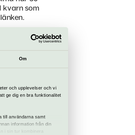
ill kvarn som
 länken.
skade filmen
iärsdrivna
, och vi kan se
Om
Robert
 september. Vi
eter och upplevelser och vi
 dina biljetter
 ge dig en bra funktionalitet
a till användarna samt
annan information från din
n i sin tur kombinera