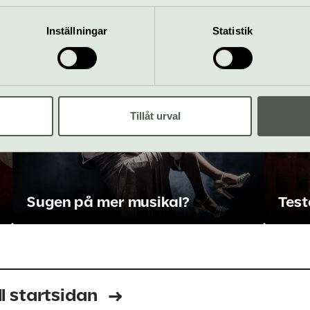
mation som du har tillhandahållit eller som de har samlat in när
Inställningar
Statistik
Tillåt urval
Sugen på mer musikal?
Test
ll startsidan