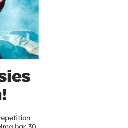
tsies
!
repetition
elma har 30