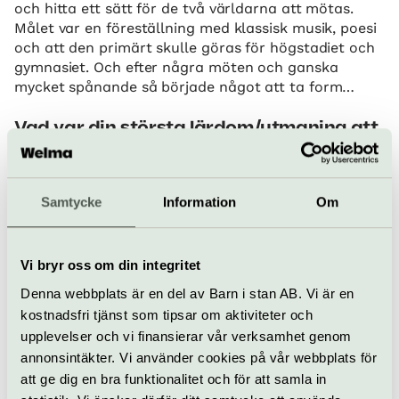
och hitta ett sätt för de två världarna att mötas.
Målet var en föreställning med klassisk musik, poesi
och att den primärt skulle göras för högstadiet och
gymnasiet. Och efter några möten och ganska
mycket spånande så började något att ta form…
Vad var din största lärdom/utmaning att
producera något ihop med Spoken
world-gänget förra gången?
Jag kände så starkt när vi gjorde föreställningarna
Samtycke
Information
Om
att den klassiska musiken kändes relevant
fortfarande. Både den som är 200 år gammal, och
även den musik som skrivs för symfoniorkestrarna
Vi bryr oss om din integritet
idag. Brahms symfoni nummer 1, som är 150 år står
Denna webbplats är en del av Barn i stan AB. Vi är en
axel mot axel med Robin Nazaris text om
kostnadsfri tjänst som tipsar om aktiviteter och
skjutningar i förorten, och känslan var att de
upplevelser och vi finansierar vår verksamhet genom
uttryckte samma sak. Och så klart kompletterade
annonsintäkter. Vi använder cookies på vår webbplats för
varandra. Otroligt stark upplevelse.
att ge dig en bra funktionalitet och för att samla in