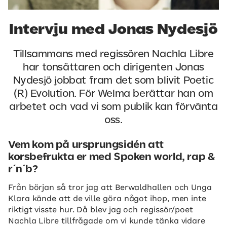
Intervju med Jonas Nydesjö
Tillsammans med regissören Nachla Libre
har tonsättaren och dirigenten Jonas
Nydesjö jobbat fram det som blivit Poetic
(R) Evolution. För Welma berättar han om
arbetet och vad vi som publik kan förvänta
oss.
Vem kom på ursprungsidén att
korsbefrukta er med Spoken world, rap &
r´n´b?
Från början så tror jag att Berwaldhallen och Unga
Klara kände att de ville göra något ihop, men inte
riktigt visste hur. Då blev jag och regissör/poet
Nachla Libre tillfrågade om vi kunde tänka vidare