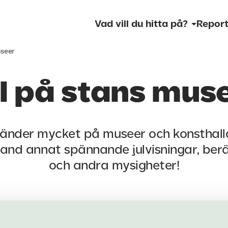
Vad vill du hitta på?
Report
useer
l på stans mus
d händer mycket på museer och konsthall
land annat spännande julvisningar, ber
och andra mysigheter!