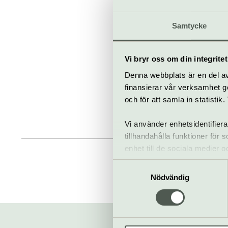
Samtycke
Fler juld
Vi bryr oss om din integritet
Till star
Denna webbplats är en del av 
finansierar vår verksamhet ge
och för att samla in statisti
Vi använder enhetsidentifiera
tillhandahålla funktioner för
enhet till de sociala medier
informationen med annan infor
Samtyckesval
Nödvändig