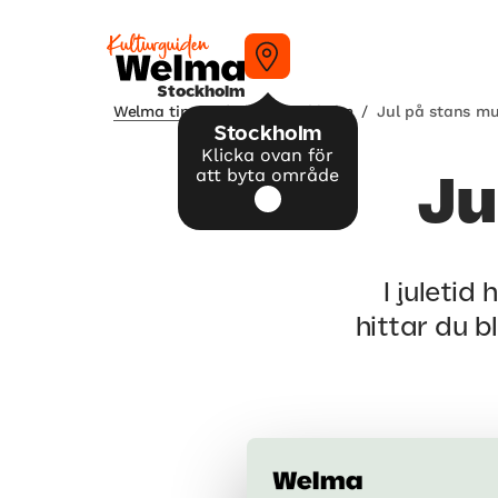
Stockholm
Welma tipsar
/
Jul i Stockholm
/
Jul på stans m
Stockholm
Klicka ovan för
att byta område
Ju
I juleti
hittar du b