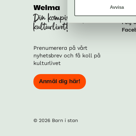
Avvisa
Soci
Din kompis med koll på
Följ 
kulturlivet!
Face
Prenumerera på vårt
nyhetsbrev och få koll på
kulturlivet
Anmäl dig här!
© 2026 Barn i stan