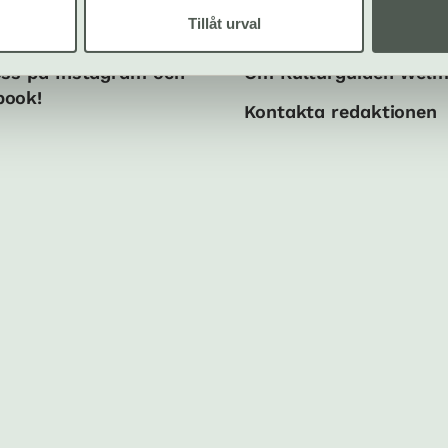
Tillåt urval
ala medier
Om oss
oss på Instagram och
Om Kulturguiden Wel
book!
Kontakta redaktionen