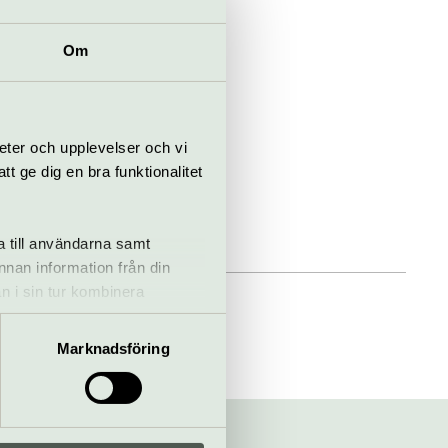
Om
eter och upplevelser och vi
 ge dig en bra funktionalitet
a till användarna samt
annan information från din
n i sin tur kombinera
 du har använt deras tjänster.
Marknadsföring