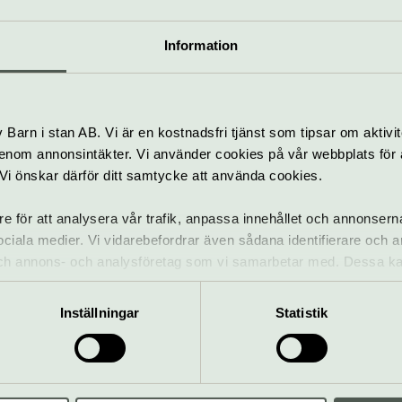
Information
oftande tips hittar du här
tsidan
Barn i stan AB. Vi är en kostnadsfri tjänst som tipsar om aktivit
nom annonsintäkter. Vi använder cookies på vår webbplats för att
k. Vi önskar därför ditt samtycke att använda cookies.
re för att analysera vår trafik, anpassa innehållet och annonsern
 sociala medier. Vi vidarebefordrar även sådana identifierare och 
ANNONSER:
 och annons- och analysföretag som vi samarbetar med. Dessa ka
mation som du har tillhandahållit eller som de har samlat in när
Inställningar
Statistik