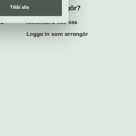
Tillåt alla
Kulturarrangör?
ma
Annonsera hos oss
Logga in som arrangör