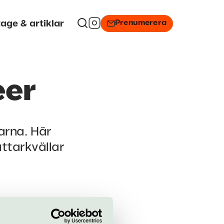
Prenumerera
age & artiklar
eer
arna. Här
ättarkvällar