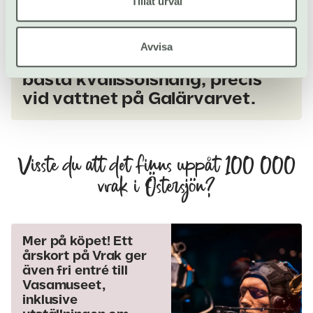
Tillåt urval
På Mackverket väntar
ekologiska viner, smarriga
Avvisa
mackor och ett av Djurgårdens
bästa kvällssolshäng, precis
vid vattnet på Galärvarvet.
Visste du att det finns uppåt 100 000
vrak i Östersjön?
Mer på köpet! Ett
årskort på Vrak ger
även fri entré till
Vasamuseet,
inklusive