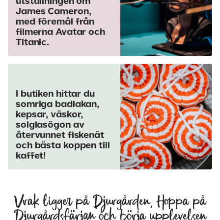
utställningen om
James Cameron,
med föremål från
filmerna Avatar och
Titanic.
I butiken hittar du
somriga badlakan,
kepsar, väskor,
solglasögon av
återvunnet fiskenät
och bästa koppen till
kaffet!
Vrak ligger på Djurgården. Hoppa på
Djurgårdsfärjan och börja upplevelsen