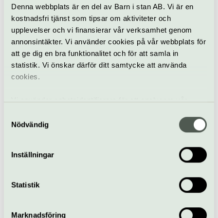
Denna webbplats är en del av Barn i stan AB. Vi är en
kostnadsfri tjänst som tipsar om aktiviteter och
upplevelser och vi finansierar vår verksamhet genom
annonsintäkter. Vi använder cookies på vår webbplats för
att ge dig en bra funktionalitet och för att samla in
statistik. Vi önskar därför ditt samtycke att använda
cookies.
Teater
Vi använder enhetsidentifierare för att analysera vår
Uppsala stadsteater
trafik, anpassa innehållet och annonserna till användarna
Samtyckesval
Välkommen till Uppsala stadsteater. Upplevelser för alla! Vi
samt tillhandahålla funktioner för sociala medier. Vi
Nödvändig
producerar ett brett program med klassiker och ny
vidarebefordrar även sådana identifierare och annan
dramatik som speglar samtiden.
information från din enhet till de sociala medier och
Inställningar
Uppsala
annons- och analysföretag som vi samarbetar med.
Dessa kan i sin tur kombinera informationen med annan
information som du har tillhandahållit eller som de har
Statistik
samlat in när du har använt deras tjänster.
Marknadsföring