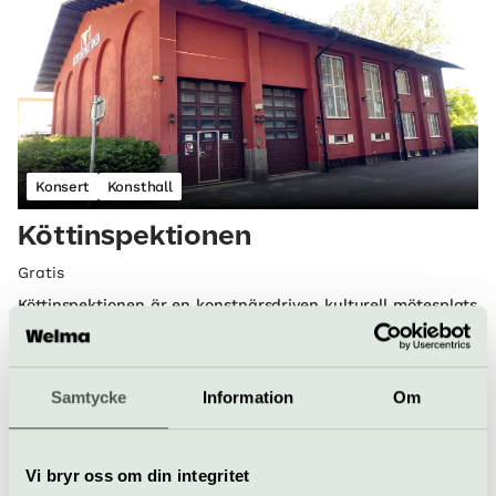
Konsert
Konsthall
Köttinspektionen
Gratis
Köttinspektionen är en konstnärsdriven kulturell mötesplats
i Uppsala som sedan 2014 producerar och presenterar
konst, teater och dans. OBS! Under 2026 är är vi tillfälligt
på andra adresser. Se Köttinspektionens hemsida för mer
information.
Samtycke
Information
Om
Uppsala
Vi bryr oss om din integritet