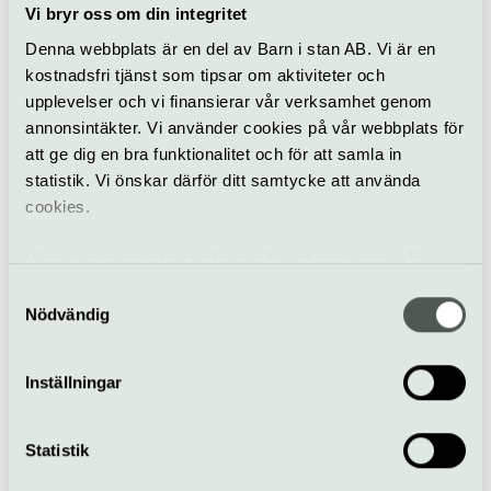
Vi bryr oss om din integritet
Kafé
Hiss och ramper
Denna webbplats är en del av Barn i stan AB. Vi är en
Restaurang
kostnadsfri tjänst som tipsar om aktiviteter och
Bar
upplevelser och vi finansierar vår verksamhet genom
Hitta hit
annonsintäkter. Vi använder cookies på vår webbplats för
Från Bålsta station till Åbergs Museum är det 1,5 km.
att ge dig en bra funktionalitet och för att samla in
Det finns två vägar att gå. Se ”karta promnadväg”.
statistik. Vi önskar därför ditt samtycke att använda
cookies.
Buss 303 stannar bakom museet, hållplats
Lindegårdsvägen. Se UL:s tidtabell här. Skriv från
Vi använder enhetsidentifierare för att analysera vår
Bålsta station” till ”Åbergs Museum”.
trafik, anpassa innehållet och annonserna till användarna
Samtyckesval
samt tillhandahålla funktioner för sociala medier. Vi
Nödvändig
vidarebefordrar även sådana identifierare och annan
Åbergs museum i Bålsta
information från din enhet till de sociala medier och
Kalmarvägen 10, Bålsta
Inställningar
annons- och analysföretag som vi samarbetar med.
abergsmuseum.se
Dessa kan i sin tur kombinera informationen med annan
info@abergsmuseum.se
information som du har tillhandahållit eller som de har
Statistik
08-411 00 40
samlat in när du har använt deras tjänster.