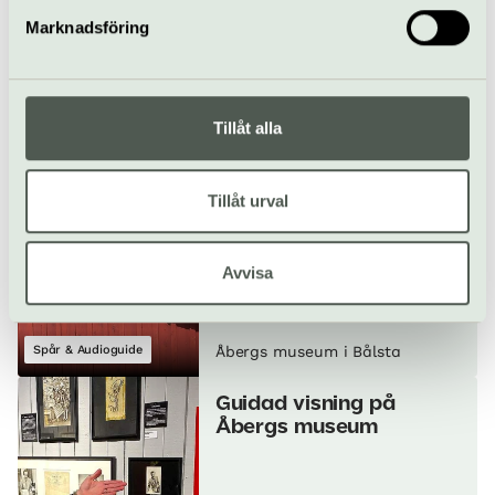
Till webbplats
Marknadsföring
Allt som händer – Åbergs
Tillåt alla
museum i Bålsta
Tillåt urval
Låt Lasse Åberg guida
dig bland museets
samlingar
Avvisa
Spår & Audioguide
Åbergs museum i Bålsta
Guidad visning på
Åbergs museum