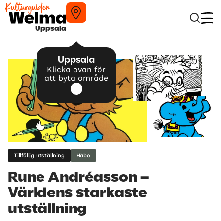
Uppsala
Uppsala
Klicka ovan för
att byta område
Tillfällig utställning
Håbo
Rune Andréasson –
Världens starkaste
utställning