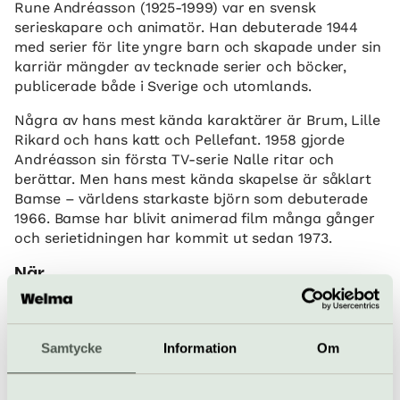
Rune Andréasson (1925-1999) var en svensk
serieskapare och animatör. Han debuterade 1944
med serier för lite yngre barn och skapade under sin
karriär mängder av tecknade serier och böcker,
publicerade både i Sverige och utomlands.
Några av hans mest kända karaktärer är Brum, Lille
Rikard och hans katt och Pellefant. 1958 gjorde
Andréasson sin första TV-serie Nalle ritar och
berättar. Men hans mest kända skapelse är såklart
Bamse – världens starkaste björn som debuterade
1966. Bamse har blivit animerad film många gånger
och serietidningen har kommit ut sedan 1973.
När
8 april–28 september.
Pris
Vuxna: 125 kr Barn 3-15 år Barn under 3 år: gratis
Samtycke
Information
Om
Familj: 350 kr (2 vuxna, 2 barn 3-15 år)
Bra att veta