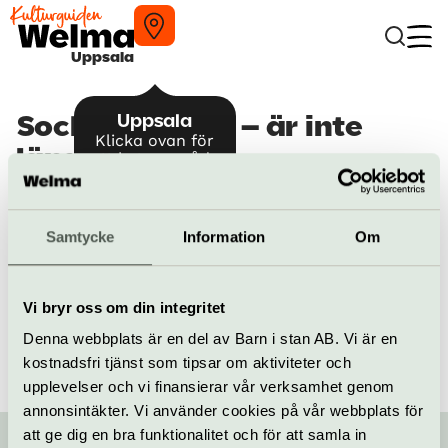
Uppsala
Uppsala
Sockenmuseet – är inte
Klicka ovan för
längre aktuellt
att byta område
Tyvärr, detta besöksmål är inte längre aktuellt.
Samtycke
Information
Om
Alla våra tips på kulturaktiviteter i Uppsala och Uppland
/
Besöksmål i Uppsala
/
Sockenmuseet
Vi bryr oss om din integritet
Denna webbplats är en del av Barn i stan AB. Vi är en
kostnadsfri tjänst som tipsar om aktiviteter och
upplevelser och vi finansierar vår verksamhet genom
annonsintäkter. Vi använder cookies på vår webbplats för
att ge dig en bra funktionalitet och för att samla in