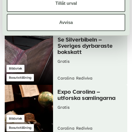
svenska kartografin
Tillåt urval
Gratis
Bibliotek
Avvisa
Basutställning
Carolina Rediviva
Se Silverbibeln –
Sveriges dyrbaraste
bokskatt
Gratis
Bibliotek
Basutställning
Carolina Rediviva
Expo Carolina –
utforska samlingarna
Gratis
Bibliotek
Basutställning
Carolina Rediviva