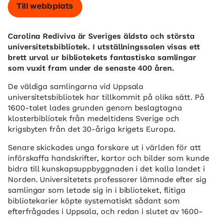
Till webbplats
Carolina Rediviva är Sveriges äldsta och största
universitetsbibliotek. I utställningssalen visas ett
brett urval ur bibliotekets fantastiska samlingar
som vuxit fram under de senaste 400 åren.
De väldiga samlingarna vid Uppsala
universitetsbibliotek har tillkommit på olika sätt. På
1600-talet lades grunden genom beslagtagna
klosterbibliotek från medeltidens Sverige och
krigsbyten från det 30-åriga krigets Europa.
Senare skickades unga forskare ut i världen för att
införskaffa handskrifter, kartor och bilder som kunde
bidra till kunskapsuppbyggnaden i det kalla landet i
Norden. Universitetets professorer lämnade efter sig
samlingar som letade sig in i biblioteket, flitiga
bibliotekarier köpte systematiskt sådant som
efterfrågades i Uppsala, och redan i slutet av 1600-