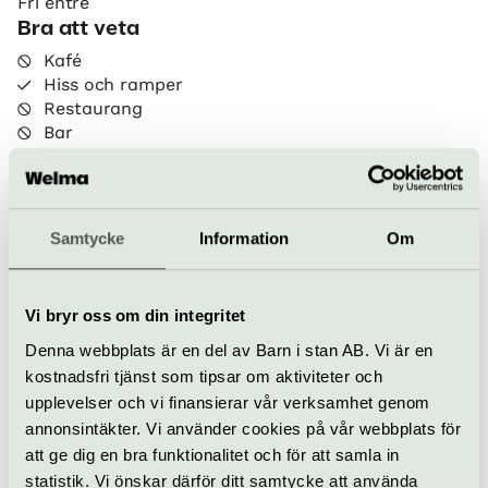
Fri entré
Bra att veta
Kafé
Hiss och ramper
Restaurang
Bar
Dag Hammarskjölds väg 1, Uppsala
www.uu.se/bibliotek/besoka-och-kontakta/vara-
Samtycke
Information
Om
bibliotek/carolina-rediviva
fraga.biblioteket@ub.uu.se
018-471 39 00
Vi bryr oss om din integritet
Denna webbplats är en del av Barn i stan AB. Vi är en
Till webbplats
kostnadsfri tjänst som tipsar om aktiviteter och
upplevelser och vi finansierar vår verksamhet genom
annonsintäkter. Vi använder cookies på vår webbplats för
Allt som händer – Carolina
att ge dig en bra funktionalitet och för att samla in
statistik. Vi önskar därför ditt samtycke att använda
Rediviva