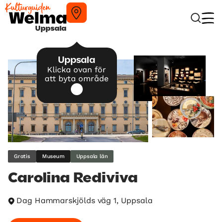
Uppsala
Uppsala
Klicka ovan för
att byta område
Gratis
Museum
Uppsala län
Carolina Rediviva
Dag Hammarskjölds väg 1, Uppsala