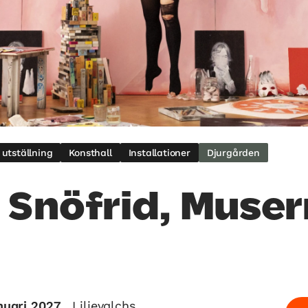
g utställning
Konsthall
Installationer
Djurgården
 Snöfrid, Muse
anuari 2027
Liljevalchs