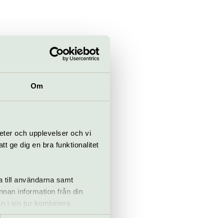
frids
ningar och
 och ritualer
 längs
Om
uktion, visdom,
eter och upplevelser och vi
 ge dig en bra funktionalitet
pelaren Rebecka
mer vid ett
a till användarna samt
ur
annan information från din
 skrivit och
n i sin tur kombinera
 du har använt deras tjänster.