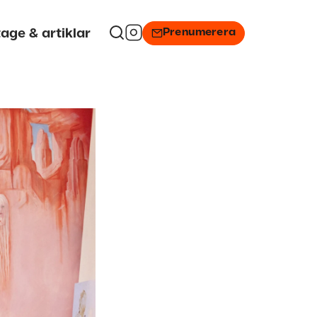
Prenumerera
age & artiklar