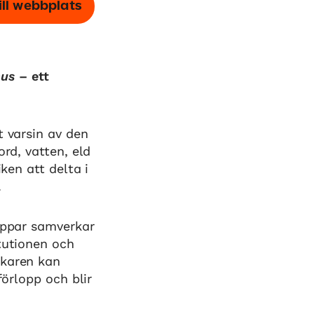
ill webbplats
hus
– ett
t varsin av den
ord, vatten, eld
ken att delta i
.
roppar samverkar
tutionen och
ökaren kan
förlopp och blir