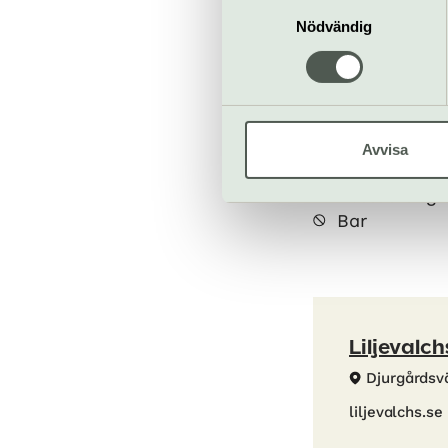
Samtyckesval
Nödvändig
När
21 juni–10 janu
Bra att veta
Kafé
Avvisa
Hiss och ra
Restaurang
Bar
Liljevalch
Djurgårdsv
liljevalchs.se