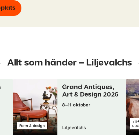
bplats
Allt som händer – Liljevalchs
s
Grand Antiques,
Art & Design 2026
8–11 oktober
Till
Form & design
uts
Liljevalchs