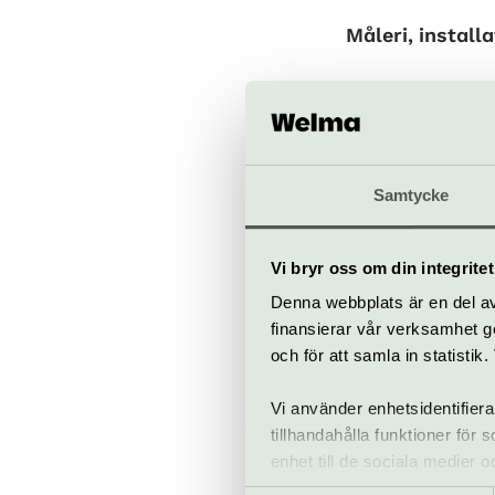
Måleri, install
Musernas hus
ä
konstnärskap hi
tryck, speciald
utforskar hon l
Samtycke
biografiska och
drömmar och d
Vi bryr oss om din integritet
Samarbete me
Denna webbplats är en del av 
finansierar vår verksamhet ge
och för att samla in statisti
Musernas hus
ä
Hemse och Dra
Vi använder enhetsidentifiera
flertal tillfäl
tillhandahålla funktioner för
världsdramatik
enhet till de sociala medier
bearbetat i s
informationen med annan infor