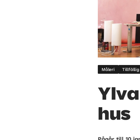
Måleri
Tillfälli
Ylva
hus
Pågår till 10 j