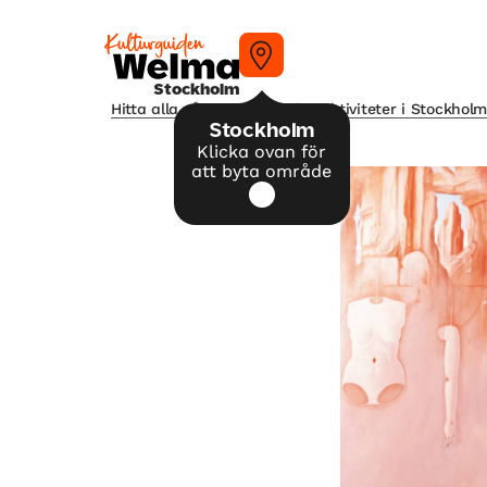
Stockholm
Hitta alla våra tips på kulturaktiviteter i Stockhol
Stockholm
Klicka ovan för
att byta område