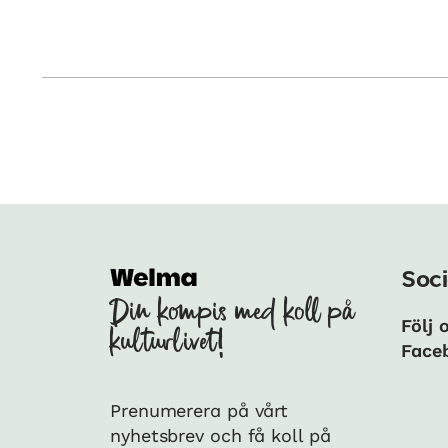
Soci
Din kompis med koll på
Följ 
kulturlivet!
Face
Prenumerera på vårt
nyhetsbrev och få koll på