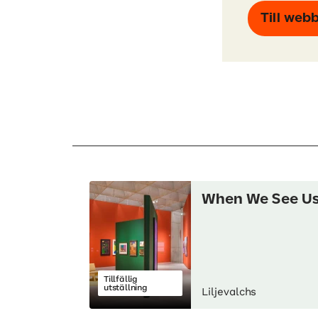
Till web
When We See U
Tillfällig
utställning
Liljevalchs