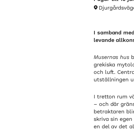
Djurgårdsväg
I samband med
levande allkon
Musernas hus
b
grekiska mytolo
och luft. Centr
utställningen u
I tretton rum v
– och där gräns
betraktaren bl
skriva sin egen
en del av det a