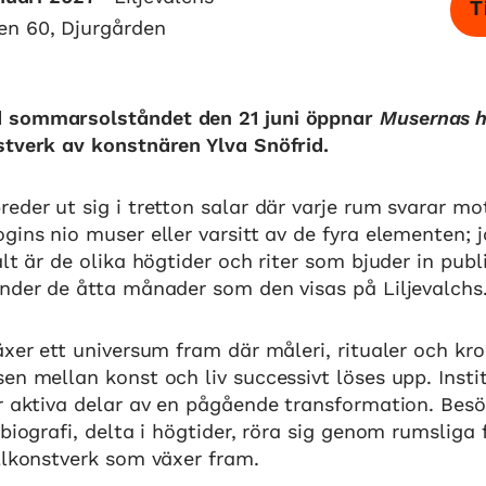
T
en 60, Djurgården
 sommarsolståndet den 21 juni öppnar
Musernas 
stverk av konstnären Ylva Snöfrid.
reder ut sig i tretton salar där varje rum svarar mo
gins nio muser eller varsitt av de fyra elementen; j
alt är de olika högtider och riter som bjuder in publi
nder de åtta månader som den visas på Liljevalchs
äxer ett universum fram där måleri, ritualer och k
en mellan konst och liv successivt löses upp. Insti
ir aktiva delar av en pågående transformation. Bes
 biografi, delta i högtider, röra sig genom rumsliga 
llkonstverk som växer fram.