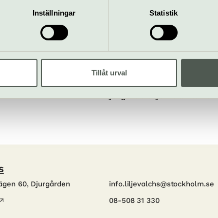
Inställningar
Statistik
Pris
ari 2027
Ingår i entrépriset
Hitta hit
Spårvagn 7 till Liljevalch
Tillåt urval
mper
Buss 67 till Liljevalchs/Gr
Djurgårdsfärjan till Allmä
s
ägen 60, Djurgården
info.liljevalchs@stockholm.se
08-508 31 330