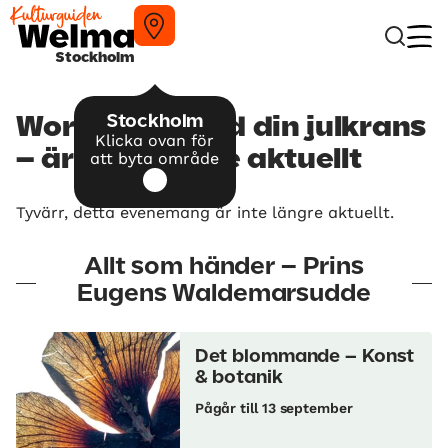
Stockholm
Stockholm
Workshop: Bind din julkrans
Klicka ovan för
– är inte längre aktuellt
att byta område
Tyvärr, detta evenemang är inte längre aktuellt.
Allt som händer – Prins
Eugens Waldemarsudde
Det blommande – Konst
& botanik
Pågår till 13 september