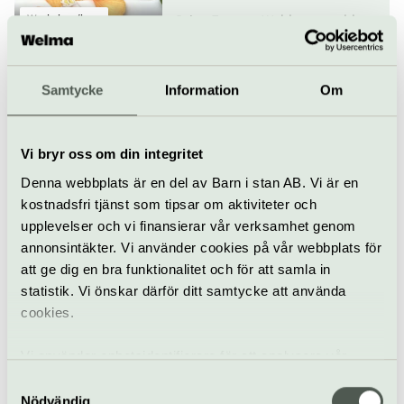
Workshop/kurs
Prins Eugens Waldemarsudde
Specialvisning:
Blomstermotiv ur
Samtycke
Information
Om
museets samlingar
17 september
Vi bryr oss om din integritet
Visning
Prins Eugens Waldemarsudde
Denna webbplats är en del av Barn i stan AB. Vi är en
kostnadsfri tjänst som tipsar om aktiviteter och
Trädgårdsdagar
upplevelser och vi finansierar vår verksamhet genom
annonsintäkter. Vi använder cookies på vår webbplats för
19 september
att ge dig en bra funktionalitet och för att samla in
statistik. Vi önskar därför ditt samtycke att använda
cookies.
Trädgård
Prins Eugens Waldemarsudde
Vi använder enhetsidentifierare för att analysera vår
Trädgårdsdagar
trafik, anpassa innehållet och annonserna till användarna
Samtyckesval
samt tillhandahålla funktioner för sociala medier. Vi
Nödvändig
20 september