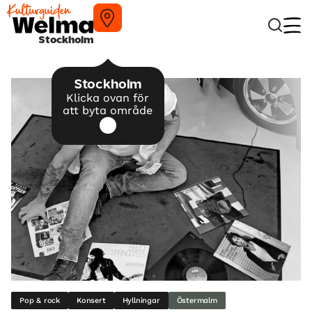
Stockholm
Stockholm
Klicka ovan för
att byta område
Pop & rock
Konsert
Hyllningar
Östermalm