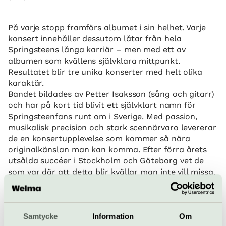
På varje stopp framförs albumet i sin helhet. Varje
konsert innehåller dessutom låtar från hela
Springsteens långa karriär – men med ett av
albumen som kvällens självklara mittpunkt.
Resultatet blir tre unika konserter med helt olika
karaktär.
Bandet bildades av Petter Isaksson (sång och gitarr)
och har på kort tid blivit ett självklart namn för
Springsteenfans runt om i Sverige. Med passion,
musikalisk precision och stark scennärvaro levererar
de en konsertupplevelse som kommer så nära
originalkänslan man kan komma. Efter förra årets
utsålda succéer i Stockholm och Göteborg vet de
som var där att detta blir kvällar man inte vill missa.
För dig som var där 2013.
För dig som önskar att du var det.
För dig som älskar albumen.
För dig som längtar efter nästa gång Bossen står på
Samtycke
Information
Om