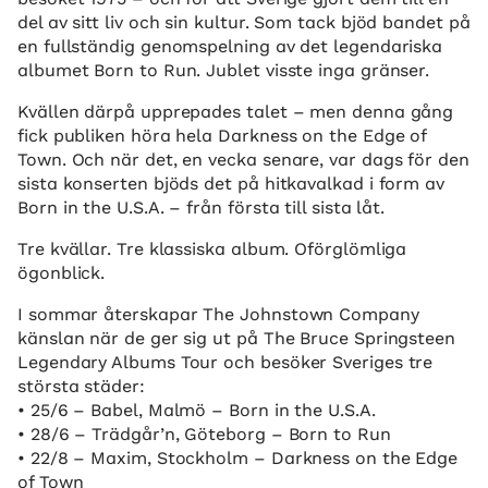
del av sitt liv och sin kultur. Som tack bjöd bandet på
en fullständig genomspelning av det legendariska
albumet Born to Run. Jublet visste inga gränser.
Kvällen därpå upprepades talet – men denna gång
fick publiken höra hela Darkness on the Edge of
Town. Och när det, en vecka senare, var dags för den
sista konserten bjöds det på hitkavalkad i form av
Born in the U.S.A. – från första till sista låt.
Tre kvällar. Tre klassiska album. Oförglömliga
ögonblick.
I sommar återskapar The Johnstown Company
känslan när de ger sig ut på The Bruce Springsteen
Legendary Albums Tour och besöker Sveriges tre
största städer:
• 25/6 – Babel, Malmö – Born in the U.S.A.
• 28/6 – Trädgår’n, Göteborg – Born to Run
• 22/8 – Maxim, Stockholm – Darkness on the Edge
of Town