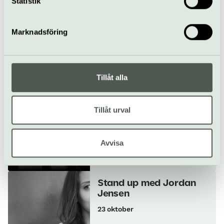
Statistik
samlat in när du har använt deras tjänster.
Köp biljett
Marknadsföring
Allt som händer – Maxim
Tillåt alla
Hits & historier 67-69
Tillåt urval
8 oktober
Avvisa
Pop & rock
Konsert
Maxim
Stand up med Jordan
Jensen
23 oktober