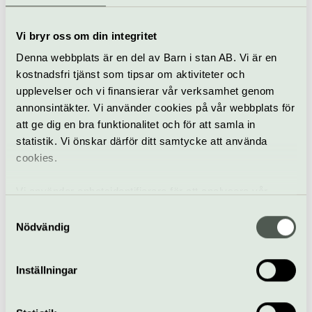
en svensk scen.
När
Vi bryr oss om din integritet
22 augusti kl 19:30
Denna webbplats är en del av Barn i stan AB. Vi är en
Pris
kostnadsfri tjänst som tipsar om aktiviteter och
395-495 kr (+ serviceavgift)
upplevelser och vi finansierar vår verksamhet genom
Bra att veta
annonsintäkter. Vi använder cookies på vår webbplats för
Kafé
att ge dig en bra funktionalitet och för att samla in
Hiss och ramper
statistik. Vi önskar därför ditt samtycke att använda
Restaurang
cookies.
Bar
Hitta hit
Vi använder enhetsidentifierare för att analysera vår
T-bana: Karlaplan
trafik, anpassa innehållet och annonserna till användarna
Samtyckesval
samt tillhandahålla funktioner för sociala medier. Vi
Nödvändig
vidarebefordrar även sådana identifierare och annan
Maxim
information från din enhet till de sociala medier och
Inställningar
annons- och analysföretag som vi samarbetar med.
Karlaplan 4, Stockholm
Dessa kan i sin tur kombinera informationen med annan
www.maximstockholm.se
information som du har tillhandahållit eller som de har
hej@maximstockholm.se