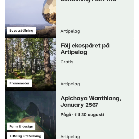
Basutställning
Artipelag
Följ ekospåret på
Artipelag
Gratis
Promenader
Artipelag
Apichaya Wanthiang,
January 2567
Pågår till 30 augusti
Form & design
Tillfällig utställning
Artipelag