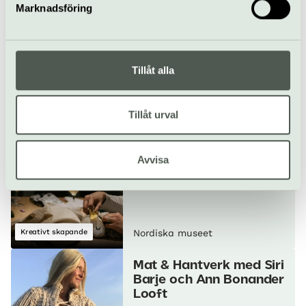
Nordiska museet
Marknadsföring
Svartkonst mellan fakta
och fiktion
30 september
Tillåt alla
Tillåt urval
Samtal
Nordiska museet
Stick-AW på Nordiska
Avvisa
museet
30 sep–25 nov
Gratis
Kreativt skapande
Nordiska museet
Mat & Hantverk med Siri
Barje och Ann Bonander
Looft