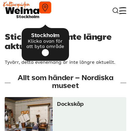
Stockholm
Stockholm
Stick-AW – är inte längre
Klicka ovan för
aktuellt
att byta område
Tyvärr, detta evenemang är inte längre aktuellt.
Allt som händer – Nordiska
museet
Dockskåp