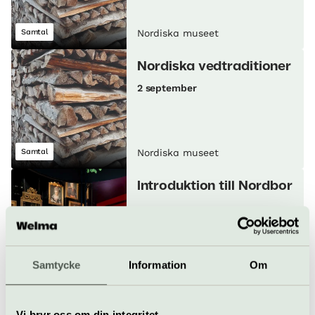
Samtal
Nordiska museet
Nordiska vedtraditioner
2 september
Samtal
Nordiska museet
Introduktion till Nordbor
Samtycke
Information
Om
Basutställning
Visning
Nordiska museet
Snickra en möbel
Vi bryr oss om din integritet