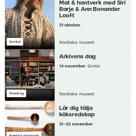
Mat & hantverk med Siri
Barje & Ann Bonander
Looft
21 oktober
Samtal
Nordiska museet
Arkivens dag
14 november
Gratis
Föredrag
Nordiska museet
Lär dig tälja
köksredskap
21–22 november
Kreativt skapande