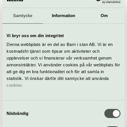
1 jul–26 aug
Gratis
Samtycke
Information
Om
Promenader
Samtal
Engelbrektskyrkan
Vi bryr oss om din integritet
Sommarorgel i
Denna webbplats är en del av Barn i stan AB. Vi är en
Engelbrekt
kostnadsfri tjänst som tipsar om aktiviteter och
25 jun–20 aug
Gratis
upplevelser och vi finansierar vår verksamhet genom
annonsintäkter. Vi använder cookies på vår webbplats för
att ge dig en bra funktionalitet och för att samla in
I kyrkan
Engelbrektskyrkan
statistik. Vi önskar därför ditt samtycke att använda
cookies.
Hitta alla våra tips på kulturaktiviteter i Stockholm
/
Evenemang i Stockholm
/
Sommarorgel med Stefan
Vi använder enhetsidentifierare för att analysera vår
Therstam – Intåg i sommarhagen
trafik, anpassa innehållet och annonserna till användarna
Samtyckesval
samt tillhandahålla funktioner för sociala medier. Vi
Nödvändig
vidarebefordrar även sådana identifierare och annan
information från din enhet till de sociala medier och