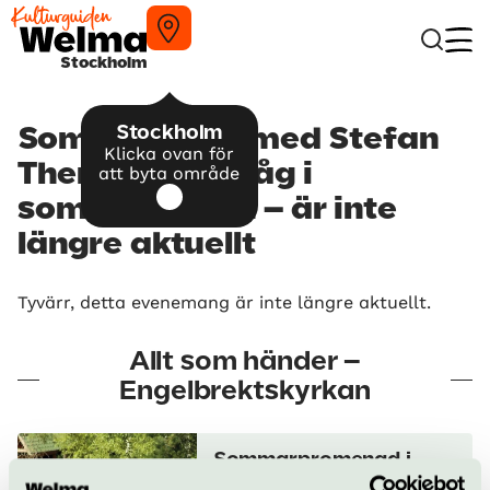
Stockholm
Stockholm
Sommarorgel med Stefan
Klicka ovan för
Therstam – Intåg i
att byta område
sommarhagen – är inte
längre aktuellt
Tyvärr, detta evenemang är inte längre aktuellt.
Allt som händer –
Engelbrektskyrkan
Sommarpromenad i
gemenskap