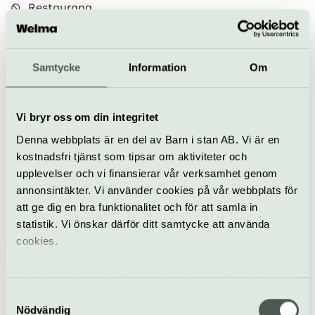
Restaurang
Bar
Hitta hit
Ingång B. Museet ligger ca 15 minuters promenad
Samtycke
Information
Om
från Uppsala Resecentrum.
Buss linje: 1, 2, 3, 4, 7, 8, 11, 12, 100, 101 eller 107.
Vi bryr oss om din integritet
Hållplatserna: Slottsbacken, Segerstedthuset eller
Svandammen.
Denna webbplats är en del av Barn i stan AB. Vi är en
kostnadsfri tjänst som tipsar om aktiviteter och
upplevelser och vi finansierar vår verksamhet genom
Uppsala slottshistoriska
annonsintäkter. Vi använder cookies på vår webbplats för
att ge dig en bra funktionalitet och för att samla in
Drottning Christinas väg 1E, Uppsala
statistik. Vi önskar därför ditt samtycke att använda
slottshistoriska.uppsala.se
cookies.
slottshistoriska@uppsala.se
018-72 72 777
Vi använder enhetsidentifierare för att analysera vår
trafik, anpassa innehållet och annonserna till användarna
Till webbplats
Samtyckesval
samt tillhandahålla funktioner för sociala medier. Vi
Nödvändig