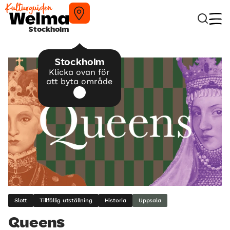
Stockholm
Stockholm
Klicka ovan för
att byta område
Slott
Tillfällig utställning
Historia
Uppsala
Queens