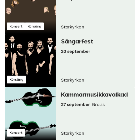
Konsert
Körsång
Storkyrkan
Sångarfest
20 september
Körsång
Storkyrkan
Kammarmusikkavalkad
27 september
Gratis
Konsert
Storkyrkan