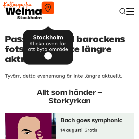
Stockholm
Stockholm
Passacaglia – I barockens
Klicka ovan för
fotspår – är inte längre
att byta område
aktuellt
Tyvärr, detta evenemang är inte längre aktuellt.
Allt som händer –
Storkyrkan
Bach goes symphonic
14 augusti
Gratis