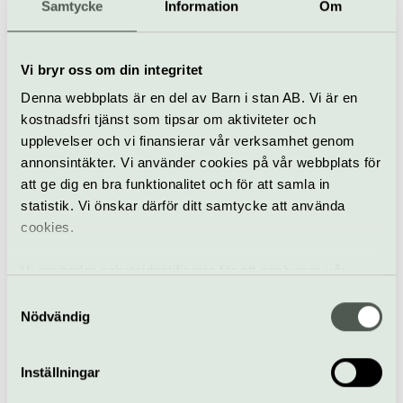
Samtycke
Information
Om
Körsång
Storkyrkan
Vi bryr oss om din integritet
The Armed Man
Denna webbplats är en del av Barn i stan AB. Vi är en
15 oktober
kostnadsfri tjänst som tipsar om aktiviteter och
upplevelser och vi finansierar vår verksamhet genom
annonsintäkter. Vi använder cookies på vår webbplats för
att ge dig en bra funktionalitet och för att samla in
Konsert
Storkyrkan
statistik. Vi önskar därför ditt samtycke att använda
cookies.
Bach i nytt ljus
18 oktober
Vi använder enhetsidentifierare för att analysera vår
trafik, anpassa innehållet och annonserna till användarna
Samtyckesval
samt tillhandahålla funktioner för sociala medier. Vi
Nödvändig
vidarebefordrar även sådana identifierare och annan
Konsert
Storkyrkan
information från din enhet till de sociala medier och
Inställningar
annons- och analysföretag som vi samarbetar med.
O nata lux
Dessa kan i sin tur kombinera informationen med annan