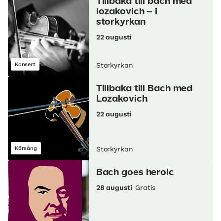
Tillbaka till bach med
lozakovich – i
storkyrkan
22 augusti
Konsert
Storkyrkan
Tillbaka till Bach med
Lozakovich
22 augusti
Körsång
Storkyrkan
Bach goes heroic
28 augusti
Gratis