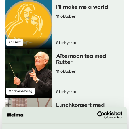
I’ll make me a world
11 oktober
Konsert
Storkyrkan
Afternoon tea med
Rutter
11 oktober
Matevenemang
Storkyrkan
Lunchkonsert med
Adolf Fredriks
musikklasser
13–16 oktober