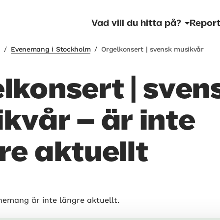
Vad vill du hitta på?
Report
m
/
Evenemang i Stockholm
/
Orgelkonsert | svensk musikvår
lkonsert | sven
kvår – är inte
re aktuellt
nemang är inte längre aktuellt.