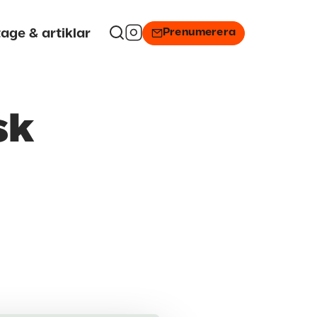
Prenumerera
age & artiklar
sk