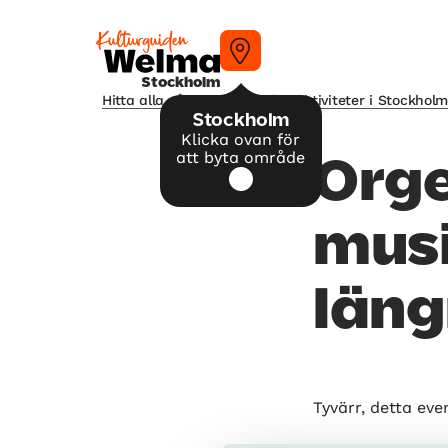
Stockholm
Hitta alla våra tips på kulturaktiviteter i Stockhol
Stockholm
Klicka ovan för
att byta område
Orge
musi
läng
Tyvärr, detta eve