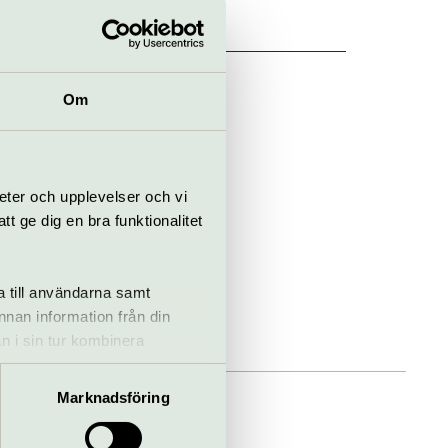
rka
Om
eter och upplevelser och vi
 ge dig en bra funktionalitet
a till användarna samt
annan information från din
n i sin tur kombinera
 du har använt deras tjänster.
Marknadsföring