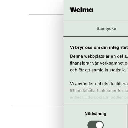
Al
Samtycke
Vi bryr oss om din integritet
Denna webbplats är en del av 
finansierar vår verksamhet ge
och för att samla in statisti
Vi använder enhetsidentifiera
tillhandahålla funktioner för
enhet till de sociala medier
informationen med annan infor
Samtyckesval
Nödvändig