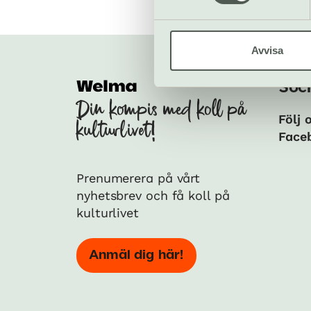
Avvisa
Soci
Din kompis med koll på
Följ 
kulturlivet!
Face
Prenumerera på vårt
nyhetsbrev och få koll på
kulturlivet
Anmäl dig här!