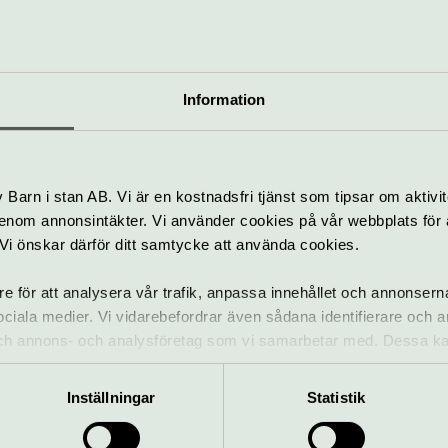
lt som händer – Sankt Jacobs ky
Information
Orgelkonserter i S
Jacobs kyrka
4 sep–18 dec
Barn i stan AB. Vi är en kostnadsfri tjänst som tipsar om aktivit
nom annonsintäkter. Vi använder cookies på vår webbplats för att
k. Vi önskar därför ditt samtycke att använda cookies.
Orgel
Sankt Jacobs kyrka
re för att analysera vår trafik, anpassa innehållet och annonsern
 sociala medier. Vi vidarebefordrar även sådana identifierare och 
 och annons- och analysföretag som vi samarbetar med. Dessa ka
mation som du har tillhandahållit eller som de har samlat in när
ANNONSER:
Inställningar
Statistik