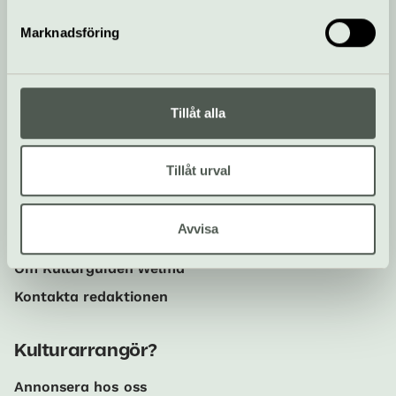
kulturlivet
Marknadsföring
Anmäl dig här!
Tillåt alla
Sociala medier
Följ oss på Instagram och
Tillåt urval
Facebook!
Avvisa
Om oss
Om Kulturguiden Welma
Kontakta redaktionen
Kulturarrangör?
Annonsera hos oss