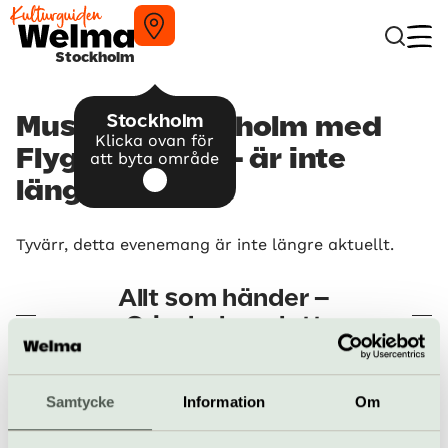
Stockholm
Stockholm
Musik på Gripsholm med
Klicka ovan för
Flygelfestival – är inte
att byta område
längre aktuellt
Tyvärr, detta evenemang är inte längre aktuellt.
Allt som händer –
Gripsholms slott
Guidad visning:
Samtycke
Information
Om
Gripsholms slott
Pågår till 30 september