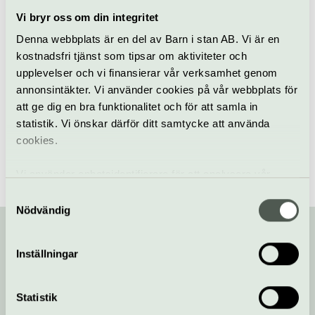
Vi bryr oss om din integritet
Denna webbplats är en del av Barn i stan AB. Vi är en
Slott
Visning
Gripsholms slott
kostnadsfri tjänst som tipsar om aktiviteter och
upplevelser och vi finansierar vår verksamhet genom
Hitta alla våra tips på kulturaktiviteter i Stockholm
/
annonsintäkter. Vi använder cookies på vår webbplats för
Evenemang i Stockholm
/
Musik på Gripsholm med
att ge dig en bra funktionalitet och för att samla in
Flygelfestival
statistik. Vi önskar därför ditt samtycke att använda
cookies.
Vi använder enhetsidentifierare för att analysera vår
trafik, anpassa innehållet och annonserna till användarna
Samtyckesval
samt tillhandahålla funktioner för sociala medier. Vi
Nödvändig
vidarebefordrar även sådana identifierare och annan
information från din enhet till de sociala medier och
Inställningar
annons- och analysföretag som vi samarbetar med.
Din kompis med koll på kulturlivet!
Dessa kan i sin tur kombinera informationen med annan
information som du har tillhandahållit eller som de har
Statistik
Prenumerera på vårt nyhetsbrev och få koll på
samlat in när du har använt deras tjänster.