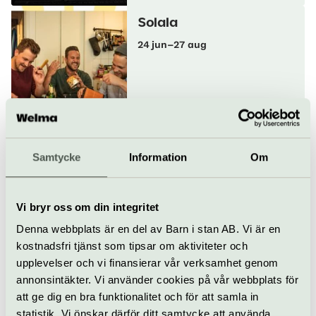
Solala
24 jun–27 aug
Soul & RnB
Konsert
Blidösund Live
The Lowdown Saints
Samtycke
Information
Om
28 augusti
Vi bryr oss om din integritet
Denna webbplats är en del av Barn i stan AB. Vi är en
Pop & rock
Konsert
Blidösund Live
kostnadsfri tjänst som tipsar om aktiviteter och
upplevelser och vi finansierar vår verksamhet genom
Almost Motown
annonsintäkter. Vi använder cookies på vår webbplats för
11 jun–28 aug
att ge dig en bra funktionalitet och för att samla in
statistik. Vi önskar därför ditt samtycke att använda