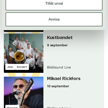
Tillåt urval
4 september
Konsert
Avvisa
Country & americana
Blidösund Live
Kustbandet
9 september
Jazz
Konsert
Blidösund Live
Mikael Rickfors
10 september
Konsert