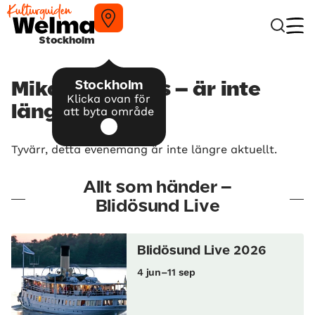
Stockholm
Stockholm
Mikael Rickfors – är inte
Klicka ovan för
längre aktuellt
att byta område
Tyvärr, detta evenemang är inte längre aktuellt.
Allt som händer –
Blidösund Live
Blidösund Live 2026
4 jun–11 sep