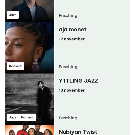
Jazz
Fasching
aja monet
12 november
Konsert
Fasching
YTTLING JAZZ
13 november
Jazz
Konsert
Fasching
Nubiyan Twist