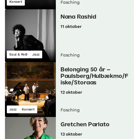
Konsert
Fasching
Nana Rashid
11 oktober
Soul & RnB
Jazz
Fasching
Belonging 50 år –
Paulsberg/Hulbækmo/F
iske/Storaas
12 oktober
Jazz
Konsert
Fasching
Gretchen Parlato
13 oktober