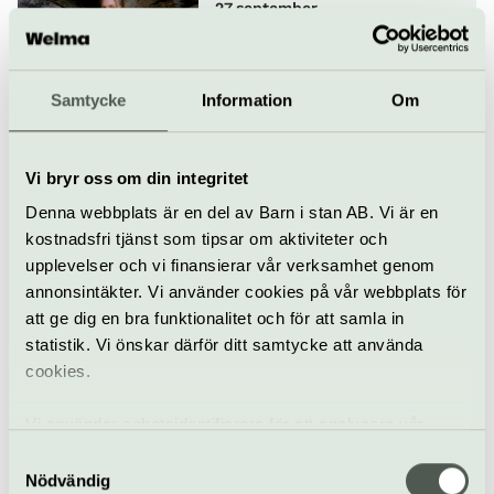
27 september
Samtycke
Information
Om
Jazz
Konsert
Fasching
Mondag
Vi bryr oss om din integritet
29 september
Denna webbplats är en del av Barn i stan AB. Vi är en
kostnadsfri tjänst som tipsar om aktiviteter och
upplevelser och vi finansierar vår verksamhet genom
annonsintäkter. Vi använder cookies på vår webbplats för
Konsert
Fasching
att ge dig en bra funktionalitet och för att samla in
statistik. Vi önskar därför ditt samtycke att använda
Bobo Stenson Trio
cookies.
30 september
Vi använder enhetsidentifierare för att analysera vår
trafik, anpassa innehållet och annonserna till användarna
Samtyckesval
samt tillhandahålla funktioner för sociala medier. Vi
Nödvändig
Konsert
Fasching