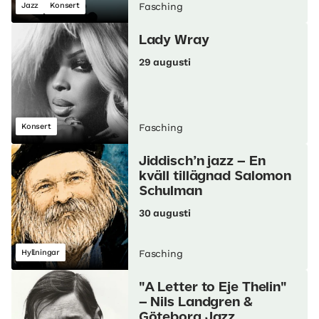
Jazz
Konsert
Fasching
Lady Wray
29 augusti
Konsert
Fasching
Jiddisch’n jazz – En
kväll tillägnad Salomon
Schulman
30 augusti
Hyllningar
Fasching
"A Letter to Eje Thelin"
– Nils Landgren &
Göteborg Jazz