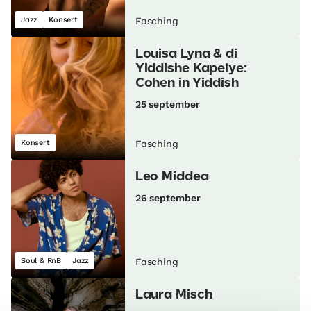
Jazz
Konsert
Fasching
Louisa Lyna & di
Yiddishe Kapelye:
Cohen in Yiddish
25 september
Konsert
Fasching
Leo Middea
26 september
Soul & RnB
Jazz
Fasching
Laura Misch