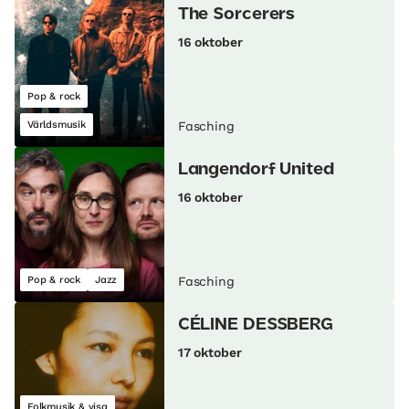
The Sorcerers
16 oktober
Pop & rock
Världsmusik
Fasching
Langendorf United
16 oktober
Pop & rock
Jazz
Fasching
CÉLINE DESSBERG
17 oktober
Folkmusik & visa