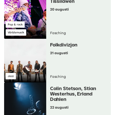
Tissilawen
20 augusti
Pop & rock
Världsmusik
Fasching
Folkdivizjon
21 augusti
Jazz
Fasching
Colin Stetson, Stian
Westerhus, Erland
Dahlen
22 augusti