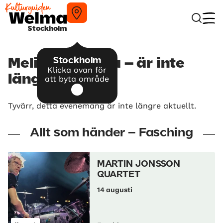
Stockholm
Stockholm
Melissa Aldana – är inte
Klicka ovan för
längre aktuellt
att byta område
Tyvärr, detta evenemang är inte längre aktuellt.
Allt som händer – Fasching
MARTIN JONSSON
QUARTET
14 augusti