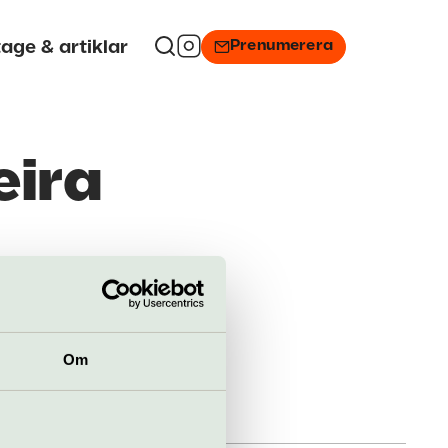
Prenumerera
age & artiklar
eira
Om