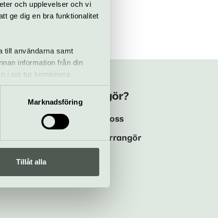
eter och upplevelser och vi
 ge dig en bra funktionalitet
a till användarna samt
annan information från din
n i sin tur kombinera
 du har använt deras tjänster.
Kulturarrangör?
Marknadsföring
ma
Annonsera hos oss
Logga in som arrangör
Tillåt alla