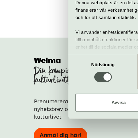
Denna webbplats är en del av 
finansierar vår verksamhet ge
och för att samla in statisti
Vi använder enhetsidentifiera
tillhandahålla funktioner för
enhet till de sociala medier
informationen med annan infor
Samtyckesval
Soci
Nödvändig
Din kompis med koll på
Följ 
kulturlivet!
Face
Prenumerera på vårt
Avvisa
nyhetsbrev och få koll på
kulturlivet
Anmäl dig här!