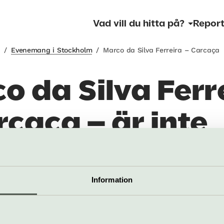
Vad vill du hitta på?
Report
m
/
Evenemang i Stockholm
/
Marco da Silva Ferreira – Carcaça
o da Silva Ferr
rcaça – är inte
re aktuellt
Information
nemang är inte längre aktuellt.
ANNONSER: