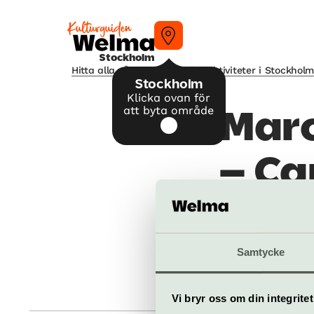
Stockholm
Hitta alla våra tips på kulturaktiviteter i Stockhol
Stockholm
Klicka ovan för
att byta område
Marc
– Ca
läng
Samtycke
Tyvärr, detta eve
Vi bryr oss om din integritet