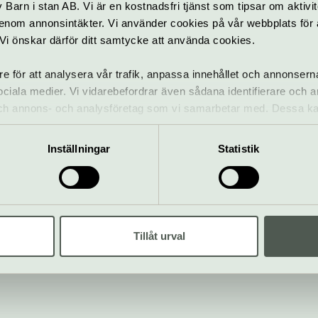
Barn i stan AB. Vi är en kostnadsfri tjänst som tipsar om aktivit
nom annonsintäkter. Vi använder cookies på vår webbplats för att
k. Vi önskar därför ditt samtycke att använda cookies.
re för att analysera vår trafik, anpassa innehållet och annonsern
 sociala medier. Vi vidarebefordrar även sådana identifierare och 
 och annons- och analysföretag som vi samarbetar med. Dessa ka
mation som du har tillhandahållit eller som de har samlat in när
ala medier
Om oss
Inställningar
Statistik
oss på Instagram och
Om Kulturguiden Wel
book!
Kontakta redaktionen
Tillåt urval