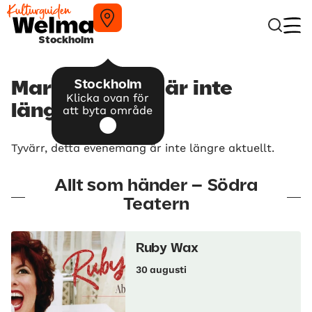
Stockholm
Stockholm
Marc Scibilia – är inte
Klicka ovan för
längre aktuellt
att byta område
Tyvärr, detta evenemang är inte längre aktuellt.
Allt som händer – Södra
Teatern
Ruby Wax
30 augusti