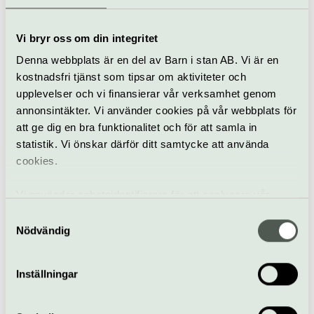
Södra Teatern
Chris d’elia
Vi bryr oss om din integritet
26 oktober
Denna webbplats är en del av Barn i stan AB. Vi är en
kostnadsfri tjänst som tipsar om aktiviteter och
upplevelser och vi finansierar vår verksamhet genom
annonsintäkter. Vi använder cookies på vår webbplats för
Stand up
Södra Teatern
att ge dig en bra funktionalitet och för att samla in
statistik. Vi önskar därför ditt samtycke att använda
UK Pink Floyd
cookies.
Experience
30 oktober
Vi använder enhetsidentifierare för att analysera vår
trafik, anpassa innehållet och annonserna till användarna
Samtyckesval
samt tillhandahålla funktioner för sociala medier. Vi
Nödvändig
Konsert
Södra Teatern
vidarebefordrar även sådana identifierare och annan
information från din enhet till de sociala medier och
Joddla med siv
Inställningar
annons- och analysföretag som vi samarbetar med.
31 oktober
Dessa kan i sin tur kombinera informationen med annan
information som du har tillhandahållit eller som de har