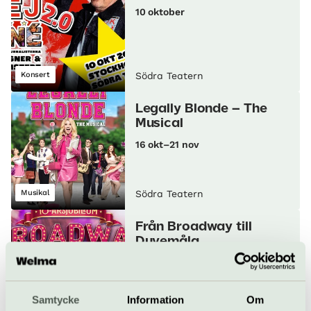
10 oktober
Konsert
Södra Teatern
Legally Blonde – The
Musical
16 okt–21 nov
Musikal
Södra Teatern
Från Broadway till
Duvemåla
25 okt–8 nov
Samtycke
Information
Om
Konsert