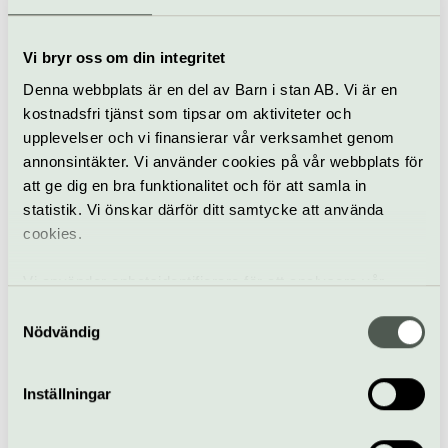
Klassiskt
Konsert
Kungliga Operan
Vi bryr oss om din integritet
Melancholia
Denna webbplats är en del av Barn i stan AB. Vi är en
3–19 oktober
kostnadsfri tjänst som tipsar om aktiviteter och
upplevelser och vi finansierar vår verksamhet genom
annonsintäkter. Vi använder cookies på vår webbplats för
att ge dig en bra funktionalitet och för att samla in
Opera
Kungliga Operan
statistik. Vi önskar därför ditt samtycke att använda
cookies.
Niklas Strömstedt —
Tyck OM mig på
Kungliga Operan
Vi använder enhetsidentifierare för att analysera vår
trafik, anpassa innehållet och annonserna till användarna
11 oktober
Samtyckesval
samt tillhandahålla funktioner för sociala medier. Vi
Nödvändig
vidarebefordrar även sådana identifierare och annan
Humorshow
Kungliga Operan
information från din enhet till de sociala medier och
Inställningar
annons- och analysföretag som vi samarbetar med.
Chamber­/Cacti
Dessa kan i sin tur kombinera informationen med annan
20 okt–14 nov