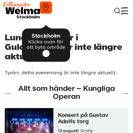
Stockholm
Stockholm
Lunchkonserter i
Klicka ovan för
Guldfoajén – är inte längre
att byta område
aktuellt
Tyvärr, detta evenemang är inte längre aktuellt.
Allt som händer – Kungliga
Operan
Konsert på Gustav
Adolfs torg
13 augusti
Gratis