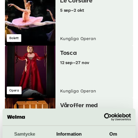
Le Corsaire
5 sep–2 okt
Balett
Kungliga Operan
Tosca
12 sep–27 nov
Opera
Kungliga Operan
Våroffer med
Hovkapellet
25–26 september
Samtycke
Information
Om