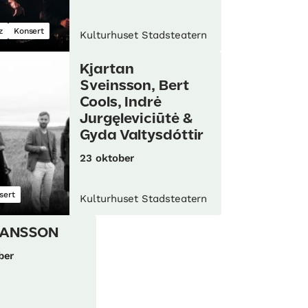
z
Konsert
Kulturhuset Stadsteatern
Kjartan
Sveinsson, Bert
Cools, Indrė
Jurgęleviciūtė &
Gyda Valtysdóttir
23 oktober
sert
Kulturhuset Stadsteatern
HANSSON
ber