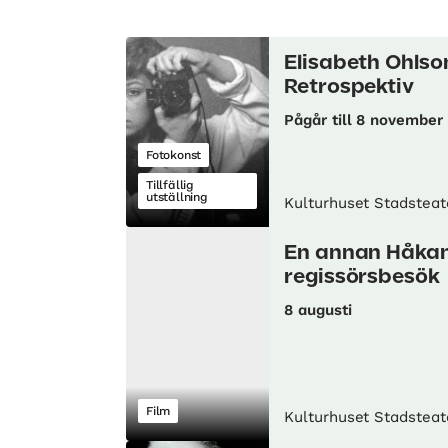
Elisabeth Ohlso
Retrospektiv
Pågår till 8 november
Fotokonst
Tillfällig
utställning
Kulturhuset Stadsteat
En annan Håkan
regissörsbesök
8 augusti
Film
Kulturhuset Stadsteat