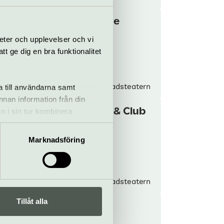
Fröken Julie
16 apr–2 okt
eter och upplevelser och vi
 ge dig en bra funktionalitet
ter
Kulturhuset Stadsteatern
a till användarna samt
annan information från din
Kåldolmar & Club
n i sin tur kombinera
Killers
 du har använt deras tjänster.
26 sep–3 okt
Marknadsföring
sert
Kulturhuset Stadsteatern
Tillåt alla
Cochemea
9 oktober