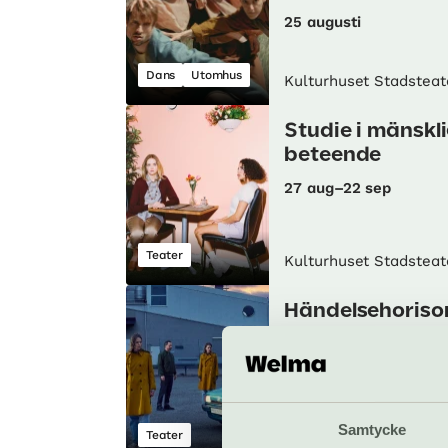
25 augusti
Dans
Utomhus
Kulturhuset Stadsteat
Studie i mänskli
beteende
27 aug–22 sep
Teater
Kulturhuset Stadsteat
Händelsehoriso
en
29 aug–5 sep
Samtycke
Teater
Kulturhuset Stadsteat