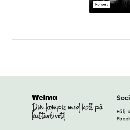
Konsert
Soci
Din kompis med koll på
Följ 
kulturlivet!
Face