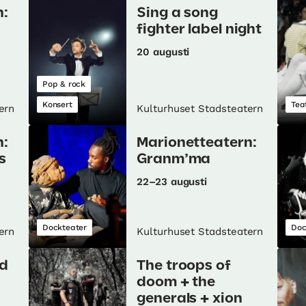
n:
Sing a song
fighter label night
20 augusti
Pop & rock
Konsert
Tea
ern
Kulturhuset Stadsteatern
n:
Marionetteatern:
s
Granm’ma
22–23 augusti
Dockteater
Doc
ern
Kulturhuset Stadsteatern
d
The troops of
doom + the
generals + xion