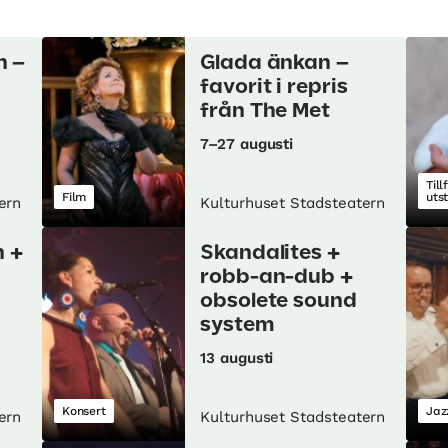
n –
Glada änkan –
favorit i repris
från The Met
7–27 augusti
Till
Film
uts
ern
Kulturhuset Stadsteatern
 +
Skandalites +
robb-an-dub +
obsolete sound
system
13 augusti
Konsert
Jaz
ern
Kulturhuset Stadsteatern