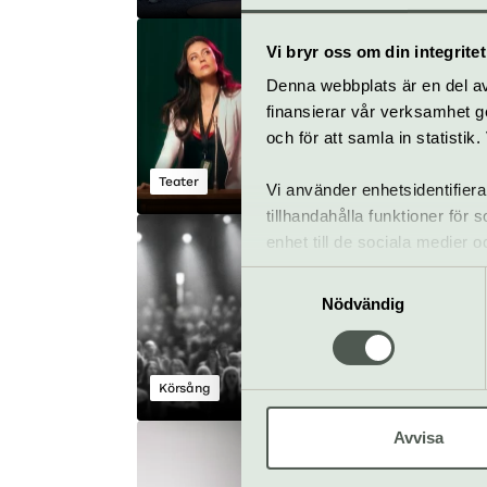
Alingsåschatte
Vi bryr oss om din integritet
4 sep–11 okt
Denna webbplats är en del av 
finansierar vår verksamhet ge
och för att samla in statisti
Teater
Kulturhuset Stadsteat
Vi använder enhetsidentifiera
tillhandahålla funktioner för
Sjung Händels
enhet till de sociala medier
Messias
informationen med annan infor
Samtyckesval
18 september
Nödvändig
Körsång
Kulturhuset Stadsteat
Avvisa
Daniel Boyaciog
Mathias Landæ