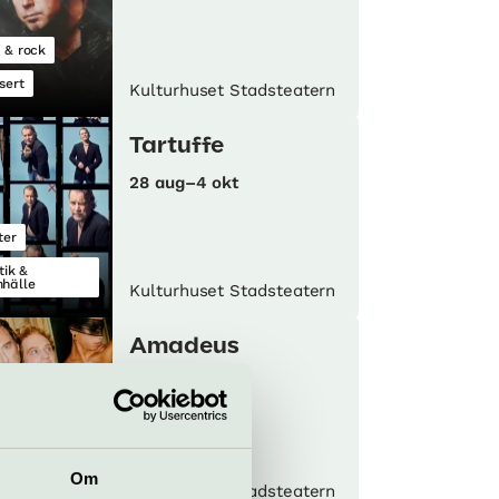
 & rock
sert
Kulturhuset Stadsteatern
Tartuffe
28 aug–4 okt
ter
tik &
hälle
Kulturhuset Stadsteatern
Amadeus
3 sep–16 okt
Om
ikteater
Kulturhuset Stadsteatern