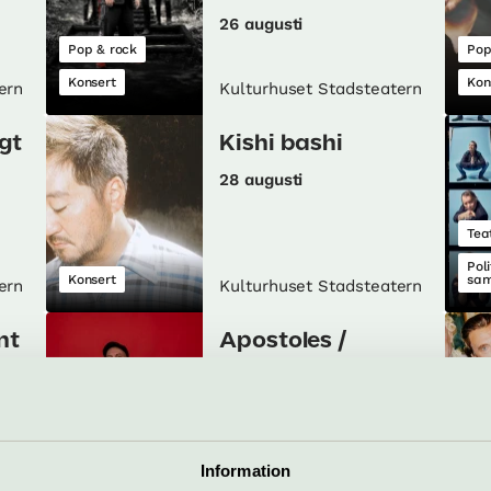
26 augusti
Pop & rock
Pop
Konsert
Kon
ern
Kulturhuset Stadsteatern
gt
Kishi bashi
28 augusti
Tea
Poli
Konsert
sam
ern
Kulturhuset Stadsteatern
nt
Apostoles /
Kapela Apostola
30 augusti
Folkmusik & visa
Information
Konsert
Mus
ern
Kulturhuset Stadsteatern