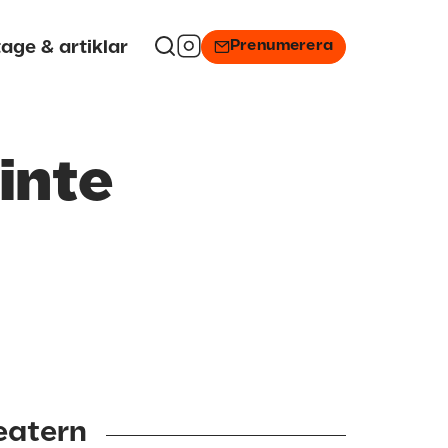
Prenumerera
age & artiklar
inte
eatern