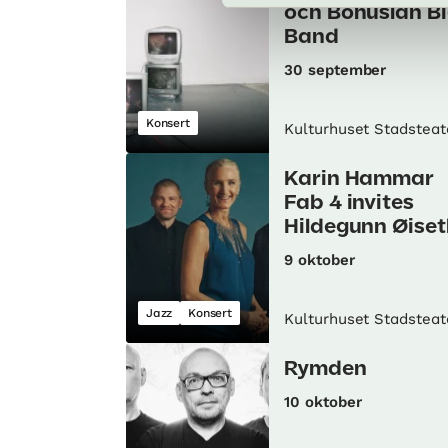
och Bohuslän B
Band
30 september
Konsert
Kulturhuset Stadsteat
Karin Hammar
Fab 4 invites
Hildegunn Øiset
9 oktober
Jazz
Konsert
Kulturhuset Stadsteat
Rymden
10 oktober