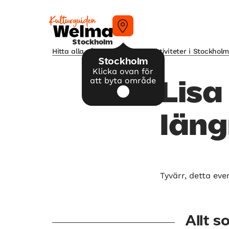
Stockholm
Hitta alla våra tips på kulturaktiviteter i Stockhol
Stockholm
Klicka ovan för
att byta område
Lisa
läng
Tyvärr, detta eve
Allt 