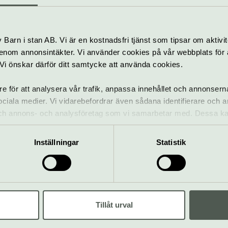
n
Hörs det vad jag
säger nu då?
Barn i stan AB. Vi är en kostnadsfri tjänst som tipsar om aktivit
4–13 september
nom annonsintäkter. Vi använder cookies på vår webbplats för att
k. Vi önskar därför ditt samtycke att använda cookies.
Matevenemang
Teater
Tea
ern
Kulturhuset Stadsteatern
re för att analysera vår trafik, anpassa innehållet och annonsern
 sociala medier. Vi vidarebefordrar även sådana identifierare och 
BJÖRNARNA +
 och annons- och analysföretag som vi samarbetar med. Dessa ka
PEANUTZ +
mation som du har tillhandahållit eller som de har samlat in när
SKITHUVVE
Inställningar
Statistik
19 september
Pop & rock
Konsert
Kon
ern
Kulturhuset Stadsteatern
Tillåt urval
lu,
La Tremendita +
us
Maggie Cullen