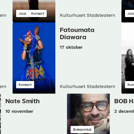
Jazz
Konsert
Jaz
ern
Kulturhuset Stadsteatern
Fatoumata
Diawara
17 oktober
Konsert
Kon
ern
Kulturhuset Stadsteatern
Nate Smith
BOB 
10 november
2 decem
Boksamtal