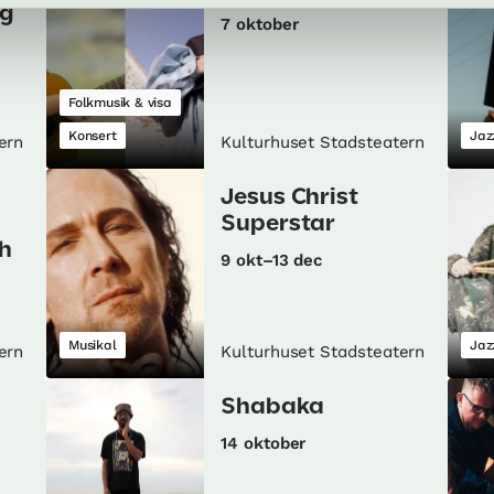
ig
7 oktober
Folkmusik & visa
Konsert
Jaz
ern
Kulturhuset Stadsteatern
Jesus Christ
Superstar
h
9 okt–13 dec
Musikal
Jaz
ern
Kulturhuset Stadsteatern
Shabaka
14 oktober