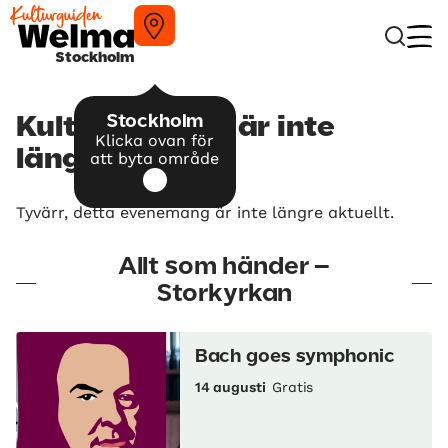
Stockholm
Stockholm
Kulturnatten – är inte
Klicka ovan för
längre aktuellt
att byta område
Tyvärr, detta evenemang är inte längre aktuellt.
Allt som händer –
Storkyrkan
Bach goes symphonic
14 augusti
Gratis