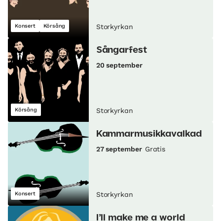
Konsert
Körsång
Storkyrkan
Sångarfest
20 september
Körsång
Storkyrkan
Kammarmusikkavalkad
27 september
Gratis
Konsert
Storkyrkan
I’ll make me a world