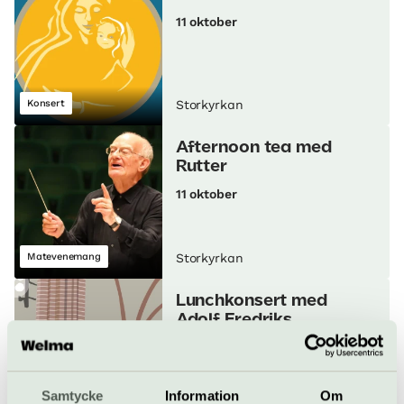
11 oktober
Konsert
Storkyrkan
Afternoon tea med
Rutter
11 oktober
Matevenemang
Storkyrkan
Lunchkonsert med
Adolf Fredriks
musikklasser
13–16 oktober
Samtycke
Information
Om