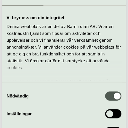
Körsång
Storkyrkan
Vi bryr oss om din integritet
The Armed Man
Denna webbplats är en del av Barn i stan AB. Vi är en
15 oktober
kostnadsfri tjänst som tipsar om aktiviteter och
upplevelser och vi finansierar vår verksamhet genom
annonsintäkter. Vi använder cookies på vår webbplats för
Konsert
Storkyrkan
att ge dig en bra funktionalitet och för att samla in
statistik. Vi önskar därför ditt samtycke att använda
Bach i nytt ljus
cookies.
18 oktober
Vi använder enhetsidentifierare för att analysera vår
trafik, anpassa innehållet och annonserna till användarna
Samtyckesval
samt tillhandahålla funktioner för sociala medier. Vi
Nödvändig
Konsert
Storkyrkan
vidarebefordrar även sådana identifierare och annan
information från din enhet till de sociala medier och
Inställningar
O nata lux
annons- och analysföretag som vi samarbetar med.
Dessa kan i sin tur kombinera informationen med annan
24 oktober