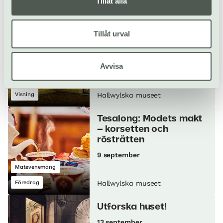
Tillåt alla
Performance
Hallwylska museet
Tillåt urval
Curatorvisning:
Konstsamlingen
2 september
Avvisa
Visning
Hallwylska museet
Tesalong: Modets makt
– korsetten och
rösträtten
9 september
Matevenemang
Föredrag
Hallwylska museet
Utforska huset!
13 september