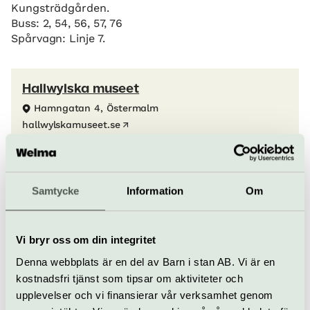
Kungsträdgården.
Buss: 2, 54, 56, 57, 76
Spårvagn: Linje 7.
Hallwylska museet
Hamngatan 4, Östermalm
hallwylskamuseet.se
bokning@hallwylskamuseet.se
08-402 30 99
Samtycke
Information
Om
Köp biljett
Vi bryr oss om din integritet
Allt som händer –
Denna webbplats är en del av Barn i stan AB. Vi är en
Hallwylska museet
kostnadsfri tjänst som tipsar om aktiviteter och
upplevelser och vi finansierar vår verksamhet genom