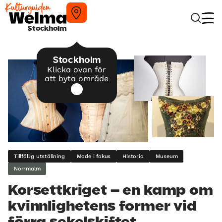
Stockholm
Stockholm
Klicka ovan för
att byta område
Tillfällig utställning
Mode i fokus
Historia
Museum
Norrmalm
Korsettkriget – en kamp om
kvinnlighetens former vid