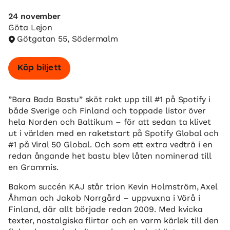
24 november
Göta Lejon
Götgatan 55, Södermalm
Köp biljett
”Bara Bada Bastu” sköt rakt upp till #1 på Spotify i
både Sverige och Finland och toppade listor över
hela Norden och Baltikum – för att sedan ta klivet
ut i världen med en raketstart på Spotify Global och
#1 på Viral 50 Global. Och som ett extra vedträ i en
redan ångande het bastu blev låten nominerad till
en Grammis.
Bakom succén KAJ står trion Kevin Holmström, Axel
Åhman och Jakob Norrgård – uppvuxna i Vörå i
Finland, där allt började redan 2009. Med kvicka
texter, nostalgiska flirtar och en varm kärlek till den