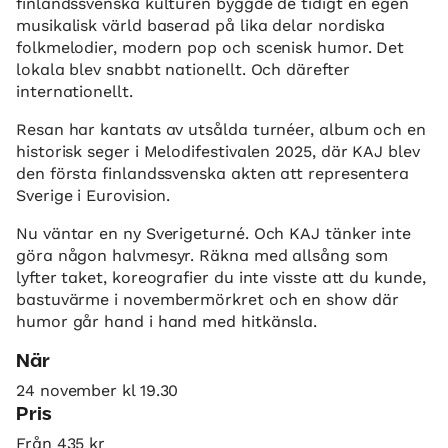
finlandssvenska kulturen byggde de tidigt en egen
musikalisk värld baserad på lika delar nordiska
folkmelodier, modern pop och scenisk humor. Det
lokala blev snabbt nationellt. Och därefter
internationellt.
Resan har kantats av utsålda turnéer, album och en
historisk seger i Melodifestivalen 2025, där KAJ blev
den första finlandssvenska akten att representera
Sverige i Eurovision.
Nu väntar en ny Sverigeturné. Och KAJ tänker inte
göra någon halvmesyr. Räkna med allsång som
lyfter taket, koreografier du inte visste att du kunde,
bastuvärme i novembermörkret och en show där
humor går hand i hand med hitkänsla.
När
24 november kl 19.30
Pris
Från 435 kr