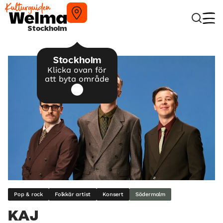
Stockholm
Stockholm
Klicka ovan för
att byta område
Pop & rock
Folkkär artist
Konsert
Södermalm
KAJ