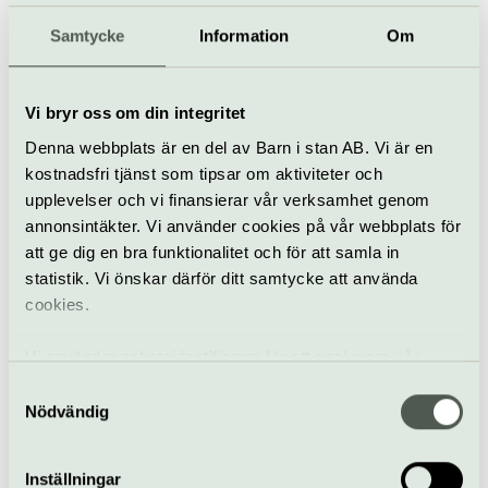
11 okt–5 jan 2027
Samtycke
Information
Om
Musikal
Göta Lejon
Vi bryr oss om din integritet
Denna webbplats är en del av Barn i stan AB. Vi är en
London Symphonic
kostnadsfri tjänst som tipsar om aktiviteter och
Rock Orchestra
upplevelser och vi finansierar vår verksamhet genom
12 oktober
annonsintäkter. Vi använder cookies på vår webbplats för
att ge dig en bra funktionalitet och för att samla in
statistik. Vi önskar därför ditt samtycke att använda
Pop & rock
Konsert
Göta Lejon
cookies.
Dylan Moran: Looking
Vi använder enhetsidentifierare för att analysera vår
for Trouble
trafik, anpassa innehållet och annonserna till användarna
Samtyckesval
13 oktober
samt tillhandahålla funktioner för sociala medier. Vi
Nödvändig
vidarebefordrar även sådana identifierare och annan
Stand up
information från din enhet till de sociala medier och
Inställningar
Engelska/english
Göta Lejon
annons- och analysföretag som vi samarbetar med.