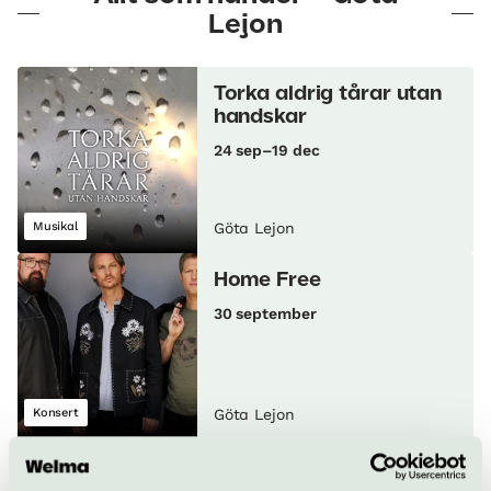
finns i vegetariskt, gluten- och laktosfritt utförande.
trappor (två trappor upp), och närmsta
Lejon
Man behöver inte ha biljett till en föreställning för
utrymningsväg för parkett rad 1–13 inkluderar
att äta i restaurangen. Det finns även en bar på
trappsteg.
entréplan med vin, öl, drinkar, alkoholfria drycker,
Torka aldrig tårar utan
kaffe och te.
handskar
24 sep–19 dec
Musikal
Göta Lejon
Home Free
30 september
Konsert
Göta Lejon
Djungelboken – The
Musical