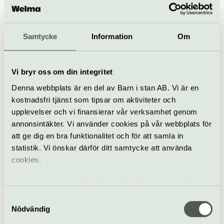
Botaniska trädgården
Samtycke
Information
Om
Villavägen 6.
www.uu.se/botaniska-tradgarden
bokning@botan.uu.se
Vi bryr oss om din integritet
018-4712838
Denna webbplats är en del av Barn i stan AB. Vi är en
kostnadsfri tjänst som tipsar om aktiviteter och
Till webbplats
upplevelser och vi finansierar vår verksamhet genom
annonsintäkter. Vi använder cookies på vår webbplats för
att ge dig en bra funktionalitet och för att samla in
statistik. Vi önskar därför ditt samtycke att använda
Allt som händer –
cookies.
Botaniska trädgården
Vi använder enhetsidentifierare för att analysera vår
Fält av guld – En
trafik, anpassa innehållet och annonserna till användarna
Samtyckesval
musikalisk vandring
samt tillhandahålla funktioner för sociala medier. Vi
Nödvändig
med kören Canorus
vidarebefordrar även sådana identifierare och annan