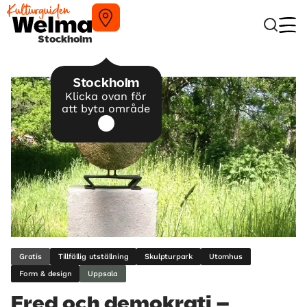
Stockholm
Stockholm
Klicka ovan för
att byta område
Gratis
Tillfällig utställning
Skulpturpark
Utomhus
Form & design
Uppsala
Fred och demokrati –