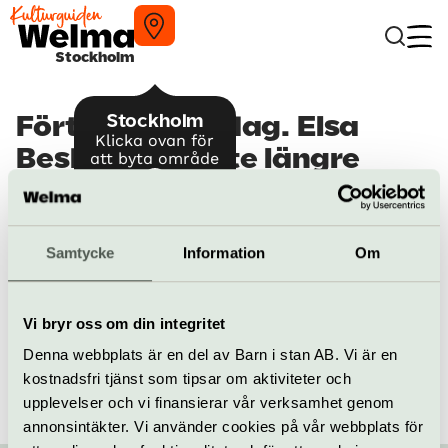
Stockholm
Stockholm
Förtrollad vardag. Elsa
Klicka ovan för
Beskow – är inte längre
att byta område
aktuellt
Tyvärr, detta evenemang är inte längre aktuellt.
Samtycke
Information
Om
Hitta alla våra tips på kulturaktiviteter i Stockholm
/
Evenemang i Stockholm
/
Förtrollad vardag. Elsa Beskow
Vi bryr oss om din integritet
Denna webbplats är en del av Barn i stan AB. Vi är en
kostnadsfri tjänst som tipsar om aktiviteter och
upplevelser och vi finansierar vår verksamhet genom
annonsintäkter. Vi använder cookies på vår webbplats för