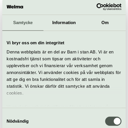
17 september
Samtycke
Information
Om
Föredrag
Museum
Livrustkammaren
Afternoon tea – Hatt
Vi bryr oss om din integritet
Couture
Denna webbplats är en del av Barn i stan AB. Vi är en
27 september
kostnadsfri tjänst som tipsar om aktiviteter och
upplevelser och vi finansierar vår verksamhet genom
Matevenemang
annonsintäkter. Vi använder cookies på vår webbplats för
Visning
Livrustkammaren
att ge dig en bra funktionalitet och för att samla in
statistik. Vi önskar därför ditt samtycke att använda
Drottningar för
cookies.
nybörjare del II
15 oktober
Vi använder enhetsidentifierare för att analysera vår
trafik, anpassa innehållet och annonserna till användarna
Samtyckesval
samt tillhandahålla funktioner för sociala medier. Vi
Nödvändig
Föredrag
Livrustkammaren
vidarebefordrar även sådana identifierare och annan