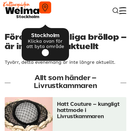
Stockholm
Stockholm
Föredrag Kungliga bröllop –
Klicka ovan för
är inte längre aktuellt
att byta område
Tyvärr, detta evenemang är inte längre aktuellt.
Allt som händer –
Livrustkammaren
Hatt Couture – kungligt
hattmode i
Livrustkammaren