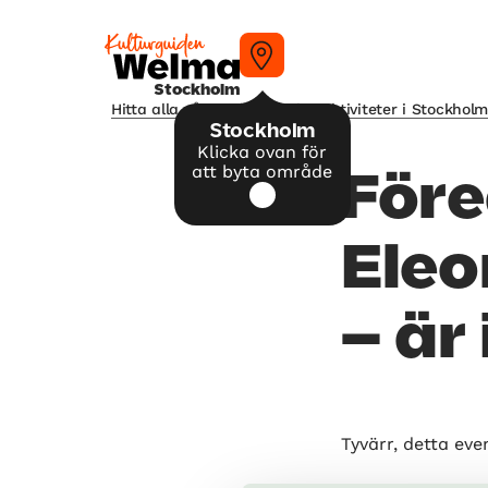
Stockholm
Hitta alla våra tips på kulturaktiviteter i Stockhol
Stockholm
Klicka ovan för
att byta område
Före
Eleo
– är
Tyvärr, detta eve