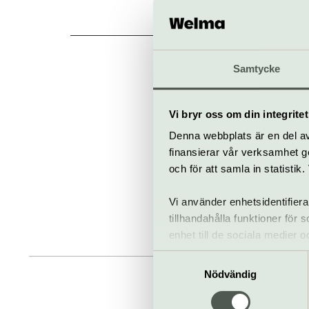
A
Samtycke
Vi bryr oss om din integritet
Denna webbplats är en del av 
finansierar vår verksamhet ge
och för att samla in statisti
Vi använder enhetsidentifiera
tillhandahålla funktioner för
enhet till de sociala medier
informationen med annan infor
Samtyckesval
Nödvändig