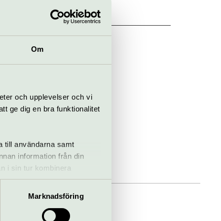
tt
Om
eter och upplevelser och vi
 ge dig en bra funktionalitet
a till användarna samt
annan information från din
n i sin tur kombinera
 du har använt deras tjänster.
Marknadsföring