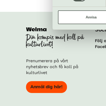
Avvisa
Soci
Din kompis med koll på
Följ 
kulturlivet!
Face
Prenumerera på vårt
nyhetsbrev och få koll på
kulturlivet
Anmäl dig här!