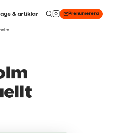
Prenumerera
age & artiklar
sholm
olm
ellt