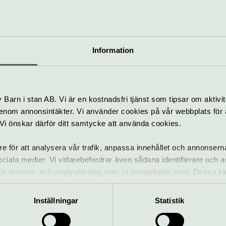
llt som händer – Gripsholms slo
Information
Guidad visning:
Gripsholms slott
Pågår till 30 september
Barn i stan AB. Vi är en kostnadsfri tjänst som tipsar om aktivit
nom annonsintäkter. Vi använder cookies på vår webbplats för att
k. Vi önskar därför ditt samtycke att använda cookies.
Slott
Visning
Gripsholms slott
re för att analysera vår trafik, anpassa innehållet och annonsern
 sociala medier. Vi vidarebefordrar även sådana identifierare och 
 och annons- och analysföretag som vi samarbetar med. Dessa ka
mation som du har tillhandahållit eller som de har samlat in när
ANNONSER:
Inställningar
Statistik