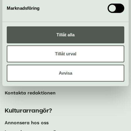
Marknadsföring
Anmäl dig här!
Tillåt alla
Sociala medier
Följ oss på Instagram och
Facebook!
Tillåt urval
Om oss
Avvisa
Om Kulturguiden Welma
Kontakta redaktionen
Kulturarrangör?
Annonsera hos oss