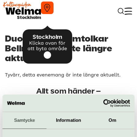
Stockholm
Stockholm
Duo Visklang omtolkar
Klicka ovan för
Bellman – är inte längre
att byta område
aktuellt
Tyvärr, detta evenemang är inte längre aktuellt.
Allt som händer –
Gripsholms slott
Guidad visning:
Samtycke
Information
Om
Gripsholms slott
Pågår till 30 september