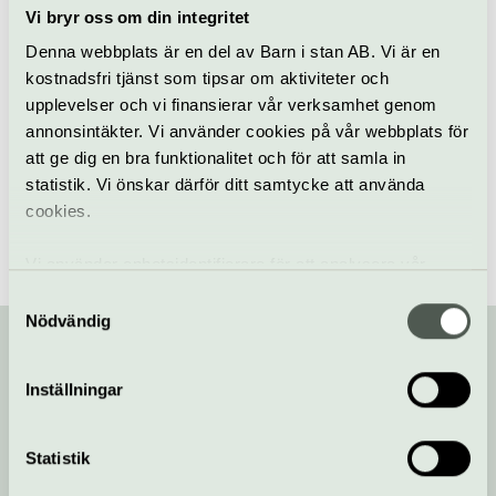
Vi bryr oss om din integritet
Denna webbplats är en del av Barn i stan AB. Vi är en
Slott
Visning
Gripsholms slott
kostnadsfri tjänst som tipsar om aktiviteter och
upplevelser och vi finansierar vår verksamhet genom
annonsintäkter. Vi använder cookies på vår webbplats för
Hitta alla våra tips på kulturaktiviteter i Stockholm
/
att ge dig en bra funktionalitet och för att samla in
Evenemang i Stockholm
/
Duo Visklang omtolkar Bellman
statistik. Vi önskar därför ditt samtycke att använda
cookies.
Vi använder enhetsidentifierare för att analysera vår
trafik, anpassa innehållet och annonserna till användarna
Samtyckesval
samt tillhandahålla funktioner för sociala medier. Vi
Nödvändig
vidarebefordrar även sådana identifierare och annan
information från din enhet till de sociala medier och
Inställningar
Din kompis med koll på kulturlivet!
annons- och analysföretag som vi samarbetar med.
Dessa kan i sin tur kombinera informationen med annan
information som du har tillhandahållit eller som de har
Statistik
Prenumerera på vårt nyhetsbrev och få koll på
samlat in när du har använt deras tjänster.
kulturlivet