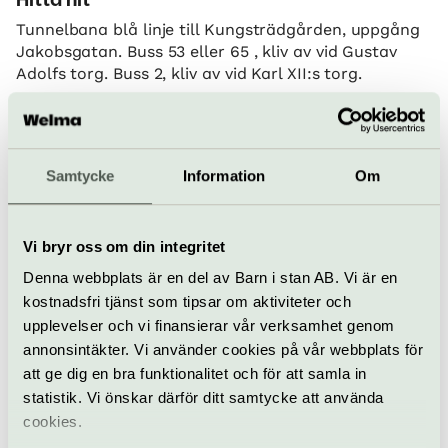
Hitta hit
Tunnelbana blå linje till Kungsträdgården, uppgång
Jakobsgatan. Buss 53 eller 65 , kliv av vid Gustav
Adolfs torg. Buss 2, kliv av vid Karl XII:s torg.
Hamburger Börs
Jakobsgatan 6, Norrmalm
Samtycke
Information
Om
www.hamburgerbors.se
info@hamburgerbors.se
Vi bryr oss om din integritet
Köp biljett
Denna webbplats är en del av Barn i stan AB. Vi är en
kostnadsfri tjänst som tipsar om aktiviteter och
upplevelser och vi finansierar vår verksamhet genom
annonsintäkter. Vi använder cookies på vår webbplats för
Allt som händer –
att ge dig en bra funktionalitet och för att samla in
Hamburger Börs
statistik. Vi önskar därför ditt samtycke att använda
cookies.