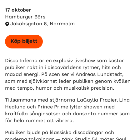
17 oktober
Hamburger Börs
Jakobsgatan 6, Norrmalm
Köp biljett
Disco Inferno är en explosiv liveshow som kastar
publiken rakt in i discovärldens rytmer, hits och
maxad energi. På scen ser vi Andreas Lundstedt,
som med självklarhet leder publiken genom kvällen
med tempo, humor och musikalisk precision.
Tillsammans med stjärnorna LaGaylia Frazier, Lina
Hedlund och Prince Prime lyfter showen med
kraftfulla sånginsatser och dansanta nummer som
får hela rummet att vibrera.
Publiken bjuds på klassiska discodängor och
moderna tolkningar — tänk Studio 54 möter Soul