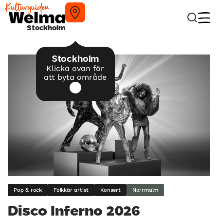
Stockholm
Stockholm
Klicka ovan för
att byta område
Pop & rock
Folkkär artist
Konsert
Norrmalm
Disco Inferno 2026