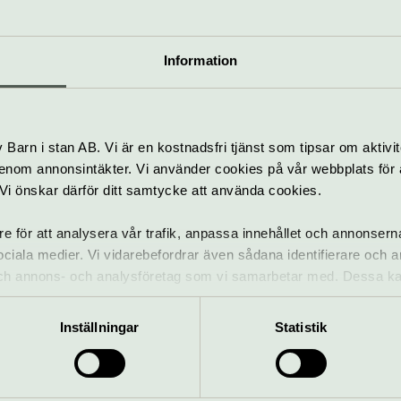
Stockholm Swing
Information
All Stars
6 september
Barn i stan AB. Vi är en kostnadsfri tjänst som tipsar om aktivit
Konsert
nom annonsintäkter. Vi använder cookies på vår webbplats för att
Gästspel på Konserthuset
k. Vi önskar därför ditt samtycke att använda cookies.
re för att analysera vår trafik, anpassa innehållet och annonsern
 sociala medier. Vi vidarebefordrar även sådana identifierare och 
ANNONSER:
 och annons- och analysföretag som vi samarbetar med. Dessa ka
mation som du har tillhandahållit eller som de har samlat in när
Inställningar
Statistik