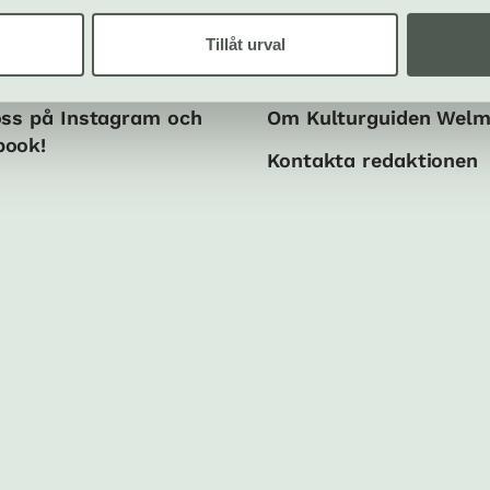
Tillåt urval
ala medier
Om oss
oss på Instagram och
Om Kulturguiden Wel
book!
Kontakta redaktionen