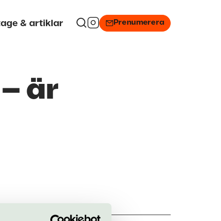
Prenumerera
age & artiklar
 – är
thuset