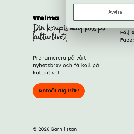
Avvisa
Soci
Din kompis med koll på
Följ 
kulturlivet!
Face
Prenumerera på vårt
nyhetsbrev och få koll på
kulturlivet
Anmäl dig här!
© 2026 Barn i stan