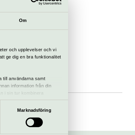
Om
eter och upplevelser och vi
 ge dig en bra funktionalitet
a till användarna samt
annan information från din
n i sin tur kombinera
 du har använt deras tjänster.
Marknadsföring