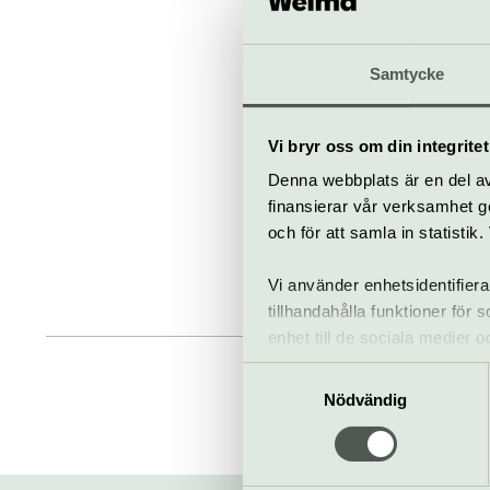
Samtycke
Vi bryr oss om din integritet
Denna webbplats är en del av 
finansierar vår verksamhet ge
och för att samla in statisti
Vi använder enhetsidentifiera
tillhandahålla funktioner för
enhet till de sociala medier
informationen med annan infor
Samtyckesval
Nödvändig