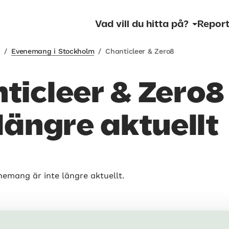
Vad vill du hitta på?
Report
m
/
Evenemang i Stockholm
/
Chanticleer & Zero8
ticleer & Zero8
 längre aktuellt
nemang är inte längre aktuellt.
som händer – Gästspel på Konser