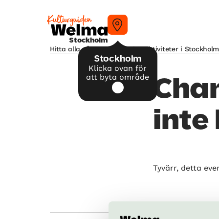
Stockholm
Hitta alla våra tips på kulturaktiviteter i Stockhol
Stockholm
Klicka ovan för
att byta område
Chan
inte
Tyvärr, detta eve
Allt 