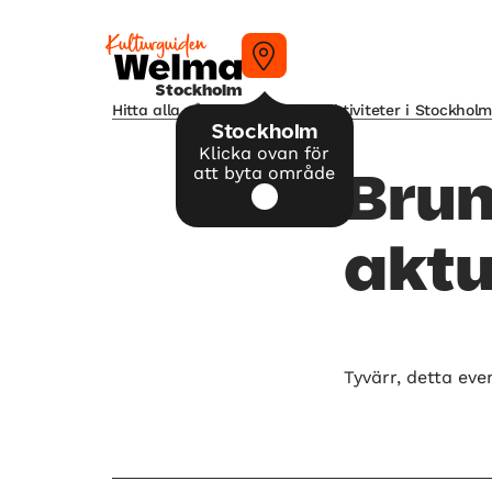
Stockholm
Hitta alla våra tips på kulturaktiviteter i Stockhol
Stockholm
Klicka ovan för
att byta område
Brun
aktu
Tyvärr, detta eve