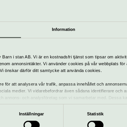
Pop & rock
Konsert
Mon
Rival
Information
Fran Lebowitz –
intervju och Q&A
1 november
Barn i stan AB. Vi är en kostnadsfri tjänst som tipsar om aktivit
nom annonsintäkter. Vi använder cookies på vår webbplats för att
Samtal
Kon
k. Vi önskar därför ditt samtycke att använda cookies.
Rival
re för att analysera vår trafik, anpassa innehållet och annonsern
Hansson de Wolfe
 sociala medier. Vi vidarebefordrar även sådana identifierare och 
United
 och annons- och analysföretag som vi samarbetar med. Dessa ka
16–18 november
mation som du har tillhandahållit eller som de har samlat in när
Pop & rock
Hu
Inställningar
Statistik
Jazz
Sta
Rival