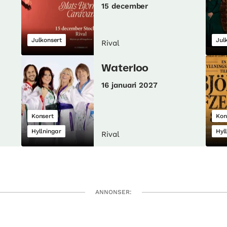
15 december
Julkonsert
Jul
Rival
Waterloo
16 januari 2027
Konsert
Kon
Hyllningar
Hyl
Rival
ANNONSER: