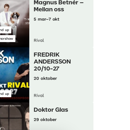
Magnus Betnér –
Mellan oss
5 mar–7 okt
nd up
morshow
Rival
FREDRIK
ANDERSSON
20/10-27
20 oktober
nd up
Rival
Doktor Glas
29 oktober