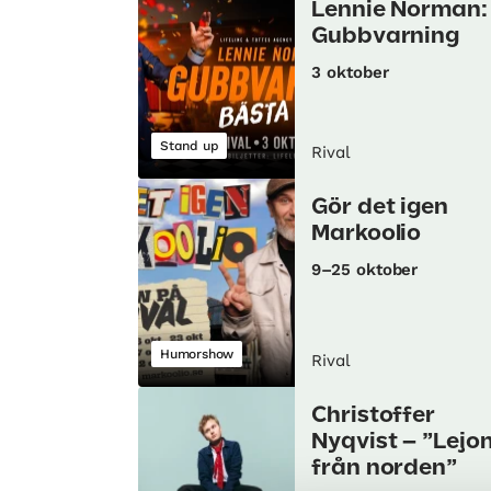
Lennie Norman:
Gubbvarning
3 oktober
Stand up
Rival
Gör det igen
Markoolio
9–25 oktober
Humorshow
Rival
Christoffer
Nyqvist – ”Lejo
från norden”