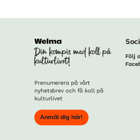
Soci
Din kompis med koll på
Följ 
kulturlivet!
Face
Prenumerera på vårt
nyhetsbrev och få koll på
kulturlivet
Anmäl dig här!