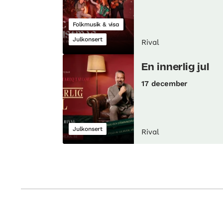
Folkmusik & visa
Julkonsert
Rival
En innerlig jul
17 december
Julkonsert
Rival