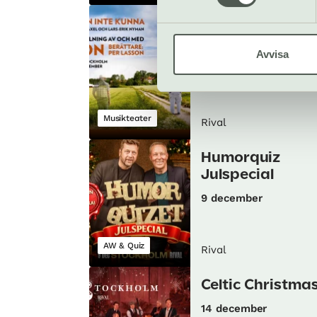
Torsson: Att vilj
men inte kunna
Avvisa
20 november
Musikteater
Rival
Humorquiz
Julspecial
9 december
AW & Quiz
Rival
Celtic Christma
14 december