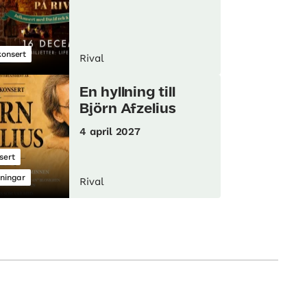
konsert
Rival
En hyllning till
Björn Afzelius
4 april 2027
sert
lningar
Rival