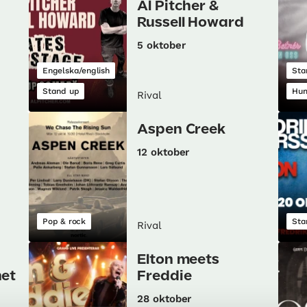
Al Pitcher &
Russell Howard
5 oktober
Engelska/english
Sta
Stand up
Hu
Rival
Aspen Creek
12 oktober
Pop & rock
Sta
Rival
Elton meets
net
Freddie
28 oktober