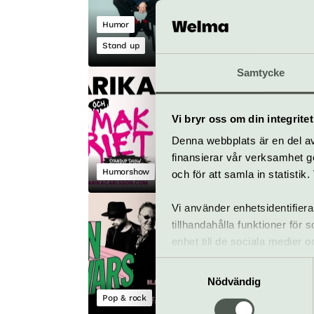
23 oktober
Humor
Stand up
Rival
Samtycke
Marika och
klimakteriet
Vi bryr oss om din integritet
31 oktober
Denna webbplats är en del av 
finansierar vår verksamhet ge
Humorshow
och för att samla in statisti
Rival
Vi använder enhetsidentifiera
Sven-Ingvars
tillhandahålla funktioner för
12–14 november
enhet till de sociala medier
informationen med annan infor
Samtyckesval
Nödvändig
Pop & rock
Rival