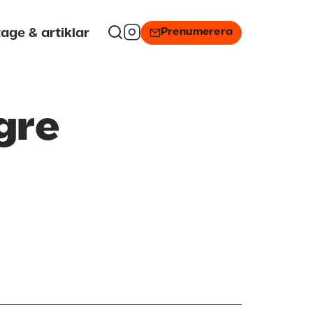
Prenumerera
age & artiklar
gre