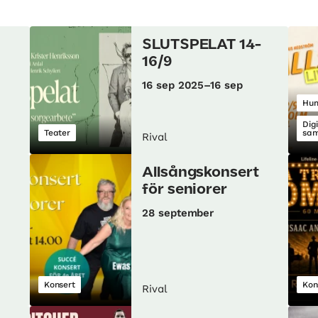
SLUTSPELAT 14-
16/9
16 sep 2025–16 sep
Hu
Dig
Teater
sam
Rival
Allsångskonsert
för seniorer
28 september
Konsert
Kon
Rival