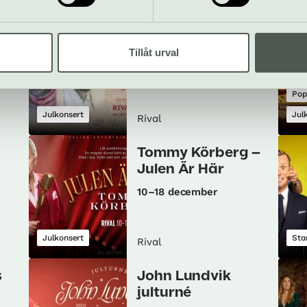
a
E.M.D Julturné
2026
Tillåt urval
25 nov–5 dec
Pop
Julkonsert
Jul
Rival
Tommy Körberg –
Julen Är Här
10–18 december
Julkonsert
Sta
Rival
s
John Lundvik
julturné