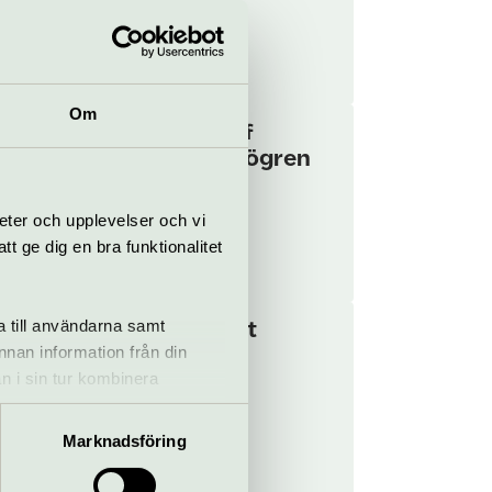
olog
Rival
Om
The Best of
Christer Sjögren
8 november
eter och upplevelser och vi
 ge dig en bra funktionalitet
sert
Rival
a till användarna samt
Henrik Hjelt
annan information från din
19 november
n i sin tur kombinera
 du har använt deras tjänster.
mor
Marknadsföring
nd up
Rival