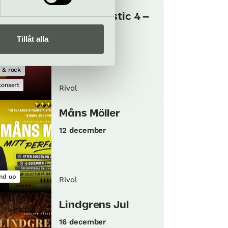
The Fantastic 4 –
A Motown
Tillåt alla
Christmas
6 december
 & rock
konsert
Rival
Måns Möller
12 december
nd up
Rival
Lindgrens Jul
16 december